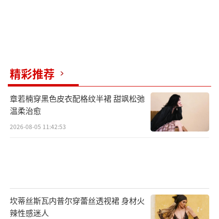
精彩推荐
章若楠穿黑色皮衣配格纹半裙 甜飒松弛
温柔治愈
2026-08-05 11:42:53
坎蒂丝斯瓦内普尔穿蕾丝透视裙 身材火
辣性感迷人