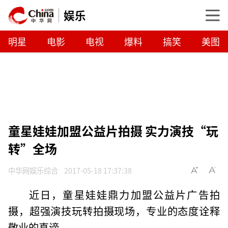
娱乐
明星
电影
电视
爆料
搞笑
美图
童星娃娃加盟公益片拍摄 实力演技“玩
转”全场
中华网娱乐综合
2017-05-18 17:37:38
近日，童星娃娃鼎力加盟公益片广告拍
摄，超强演技玩转拍摄现场，专业的态度诠释
敬业的真谛。