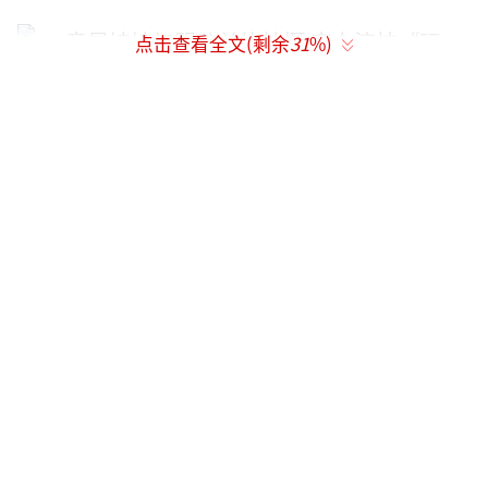
点击查看全文(剩余
31
%)
童星娃娃加盟公益片拍摄 实力演技“玩转”全场
小小年纪的娃娃凭借帅气可爱的长相和不
俗演技，自出道以来就颇受各类广告商们的喜
爱，接到这次拍摄通告的娃娃是兴奋的期待
的，热爱表演的他，每一次的拍摄活动对他来
说，都是展示自己的机会。梦想需要用心去争
取，用坚持来实现，需要有坚定的信念来维
持，坚持就是胜利，成功就在眼前。本次公益
片即将在各大视频网站平台上映，敬请关注！
（责任编辑：郭一楠 CK001）