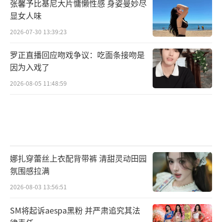
张馨予比基尼大片慵懒性感 身姿曼妙尽
显女人味
2026-07-30 13:39:23
罗正直播回应吻戏争议：吃面条接吻是
因为入戏了
2026-08-05 11:48:59
娜扎穿蕾丝上衣配背带裤 清甜灵动田园
氛围感拉满
2026-08-03 13:56:51
SM将起诉aespa黑粉 并严肃追究其法