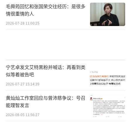
毛舜筠回忆和张国荣交往经历：是很多
求，设置沉浸式节目体验，输出非凡趣味，将
情很重情的人
观众情绪推向高点，《承让了少侠》、《无限
2026-07-28 11:00:25
侦探团》、《火星情报局6》等励志烧脑，欢乐
不停；
“酷生活”赛道基于年轻用户对新鲜生活
方式的体验需求，以及与这个大千世界同频的
宁艺卓发文艾特黑粉并喊话：再看到类
愿望，通过生活主张的输出和情感价值的提供
似等着被告吧
来满足用户与现实的链接，《怦然心动20岁
2026-07-27 15:14:39
3》、《我们恋爱吧5》、《是好朋友的周末》
等，聚焦亲情友情爱情，诉说最纯粹的美好；
黄灿灿工作室回应与曾沛慈争议：号召
能理智发言
“酷成长”赛道则基于用户的成长需求，
2026-08-05 11:56:27
通过品质内容，让用户跟随节目在不同领域里