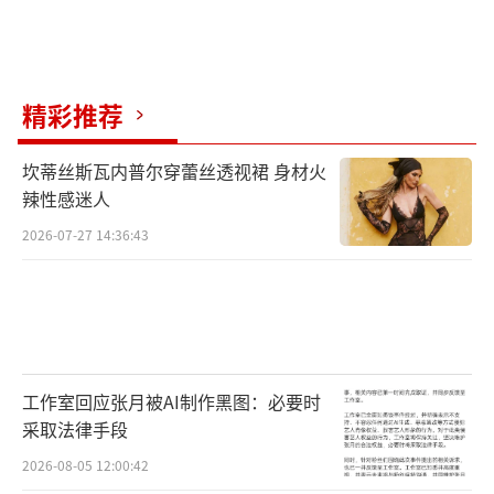
中”，“无限精彩”代表了综艺节目的品
质，“乐在其中”代表情绪的共鸣。通过酷热
爱、酷欢乐、酷成长、酷生活四大赛道内容加
精彩推荐
持“酷酷综”的厂牌心智，精心布局，在给市
场带来更丰富、更具品质的内容供给的同时，
坎蒂丝斯瓦内普尔穿蕾丝透视裙 身材火
辣性感迷人
也与用户共情共鸣，满足用户多维度的情感价
2026-07-27 14:36:43
值需求。
在“酷酷综”四大赛道中，“酷热爱”赛
道通过极致的舞台呈现和高燃的情绪释放，积
极回应观众需求，《这！就是街舞6》、《星电
音联盟》、《剧好听的歌》等节目来袭，燃爆
工作室回应张月被AI制作黑图：必要时
采取法律手段
你的每一个细胞；
2026-08-05 12:00:42
“酷欢乐”赛道基于用户的轻松解压需