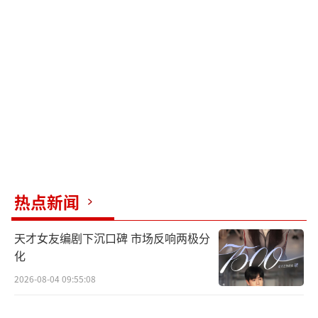
收割全网热搜327个，#李斯丹妮battle再玩帽
子戏法#、#高瀚宇的舞台是部连续剧#等话题霸
榜微博热搜，讨论热度持续走高。节目贴合Z世
代对于个性、青春、舞动的定义，在韵律舞动
之间释放情绪，于节奏鼓点中窥见自我，缔造
了一场线上battle舞台送给年轻观众与舞蹈爱
好者，引爆激情，持续炸裂。
这些数据证明了好内容必然会引起观众的
广泛共鸣与市场的呼应。今年以来，与优酷综
热点新闻
艺合作的行业伙伴数量比去年增加了160%，优
天才女友编剧下沉口碑 市场反响两极分
酷头部项目的储备较去年也实现了120%的增
化
量。在综艺市场普遍接受严峻挑战的环境之
2026-08-04 09:55:08
下，优酷全新综艺厂牌“酷酷综”的发布，一
方面是为了向行业、用户传递信心，另一方面