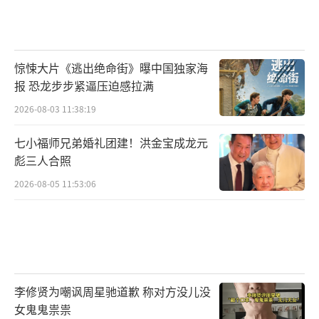
超能研习，得到能量充电，获得成长。《无限
超越班2》、《一拍即合的我们》聚焦演员中的
新生力量的成长，给予他们更多展示空间。
惊悚大片《逃出绝命街》曝中国独家海
《嗨，城市猎人》选择在求职黄金期“金三银
报 恐龙步步紧逼压迫感拉满
四”开播，正中年轻人关心就业这一社会情
2026-08-03 11:38:19
绪，以全新猎头视角打开职场综艺。《朝阳打
歌中心》第2番聚焦实力唱将新歌首发以及宝藏
七小福师兄弟婚礼团建！洪金宝成龙元
好歌的挖掘，真正做到发现好音乐、挖掘宝藏
彪三人合照
音乐人，让用户看到并收获坚持梦想的力量与
2026-08-05 11:53:06
感动。
优酷推出“酷酷综”的宗旨，是为用户提
供更年轻化、更高品质、更富有时代属性的综
艺内容。全力以赴创出无限精彩，让用户乐在
李修贤为嘲讽周星驰道歉 称对方没儿没
女鬼鬼祟祟
其中，有所收获和成长，正是优酷综艺想要向