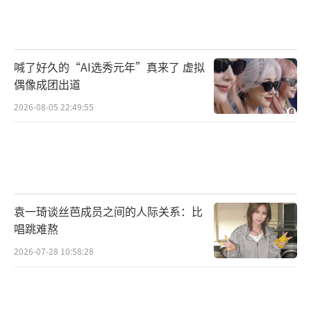
也更进一步彰显了优酷对打造优质内容的态度
和决心。对于产出深受用户喜爱的年轻化、高
品质综艺内容，优酷也将继续不断精雕细琢，
喊了好久的“AI选秀元年”真来了 虚拟
给到用户一份满意答卷。
偶像成团出道
2026-08-05 22:49:55
洞察用户情绪，打磨价值内容，“酷酷
综”四大赛道齐发力，总有一款适合你
抓住用户的情绪价值点，就相当于抓住了
综艺节目的“流量密码”。年轻人的情绪价
袁一琦谈丝芭成员之间的人际关系：比
值，体现在生活方式的个性化、多元化，体现
唱跳难熬
在对生活的热爱，对梦想的坚持、对成长的感
2026-07-28 10:58:28
悟。优酷精准洞察用户情绪，并基于洞察坚定
打造了“酷酷综”这一综艺厂牌。“酷酷
综”的slogan是“无限精彩，乐在其