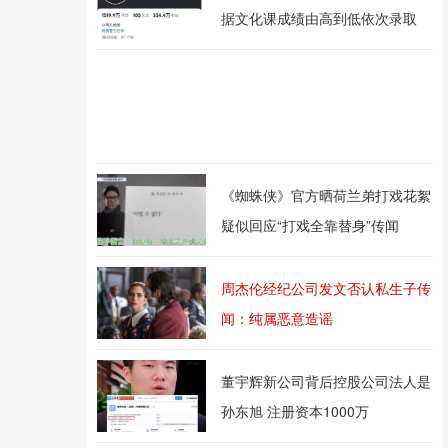
据文化课成绩由高到低依次录取
《蜘蛛侠》官方晒荷兰弟打戏花絮
疑似回应“打戏全靠替身”传闻
周杰伦经纪公司发文否认私生子传
闻：纯属恶意造谣
董宇辉新公司背后控股公司法人是
孙东旭 注册资本1000万