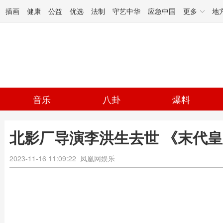
插画
健康
公益
优选
法制
守艺中华
应急中国
更多
地
音乐
八卦
爆料
北影厂导演李洪生去世 《末代
2023-11-16 11:09:22
凤凰网娱乐