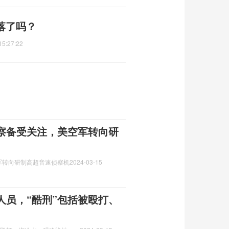
没落了吗？
15:27:22
察备受关注，美空军转向研
军转向研制高超音速侦察机
2024-03-15
人员，“酷刑”包括被殴打、