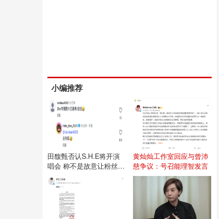
小编推荐
田馥甄否认S.H.E将开演
黄灿灿工作室回应与曾沛
唱会 称不是故意让粉丝失
慈争议：号召能理智发言
望