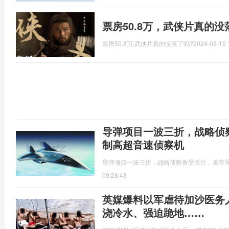
票房50.8万，武侠片真的
票房50.8万,武侠片真的没落了吗?
2024-03-15 
导弹项目一波三折，战略侦
制高超音速侦察机
导弹项目一波三折，战略侦察备受关注，美空
09:28:43
英媒爆料以军虐待加沙医务
浇冷水、强迫跪地……