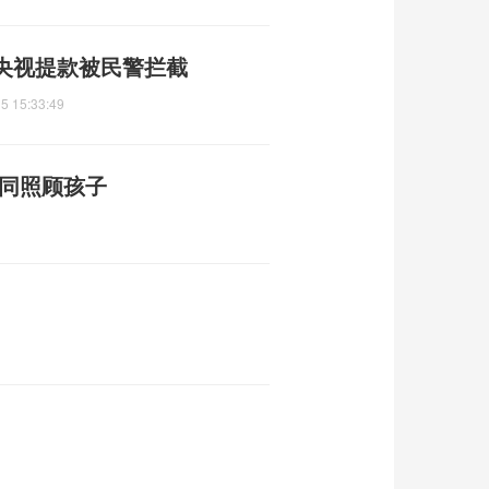
央视提款被民警拦截
5 15:33:49
共同照顾孩子