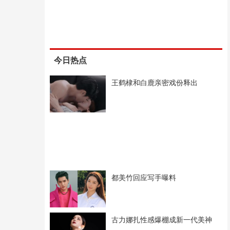
今日热点
王鹤棣和白鹿亲密戏份释出
都美竹回应写手曝料
古力娜扎性感爆棚成新一代美神