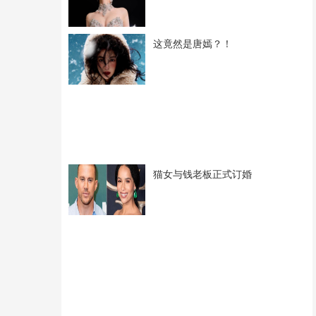
这竟然是唐嫣？！
猫女与钱老板正式订婚