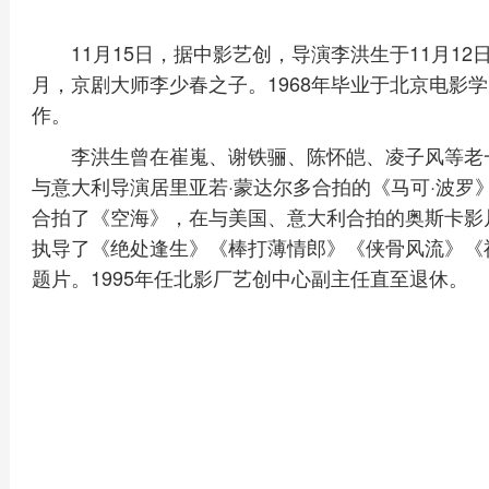
11月15日，据中影艺创，导演李洪生于11月12
月，京剧大师李少春之子。1968年毕业于北京电影学
作。
李洪生曾在崔嵬、谢铁骊、陈怀皑、凌子风等老
与意大利导演居里亚若·蒙达尔多合拍的《马可·波罗
合拍了《空海》，在与美国、意大利合拍的奥斯卡影
执导了《绝处逢生》《棒打薄情郎》《侠骨风流》《
题片。1995年任北影厂艺创中心副主任直至退休。