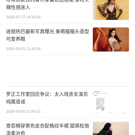
辣性感迷人
2026-07-27 14:36:43
迪丽热巴最新写真曝光 美萌猫猫头造型
可爱养眼
2026-08-05 11:34:16
罗正工作室回应争议：太入戏亲女演员
纯属造谣
2026-08-05 11:54:32
章若楠穿黑色皮衣配格纹半裙 甜飒松弛
温柔治愈