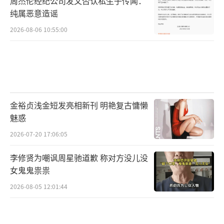
周杰伦经纪公司发文否认私生子传闻：
纯属恶意造谣
2026-08-06 10:55:00
金裕贞浅金短发亮相新刊 明艳复古慵懒
魅惑
2026-07-20 17:06:05
李修贤为嘲讽周星驰道歉 称对方没儿没
女鬼鬼祟祟
2026-08-05 12:01:44