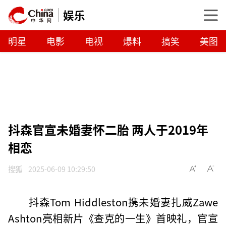
娱乐
明星
电影
电视
爆料
搞笑
美图
抖森官宣未婚妻怀二胎 两人于2019年
相恋
搜狐
2025-06-09 10:29:50
抖森Tom Hiddleston携未婚妻扎威Zawe
Ashton亮相新片《查克的一生》首映礼，官宣