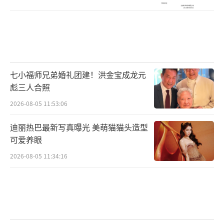
七小福师兄弟婚礼团建！洪金宝成龙元
彪三人合照
2026-08-05 11:53:06
迪丽热巴最新写真曝光 美萌猫猫头造型
可爱养眼
2026-08-05 11:34:16