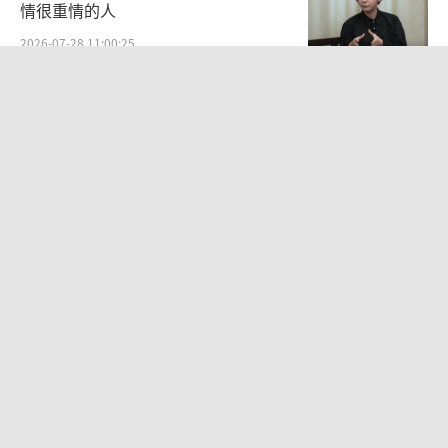
情很重情的人
2026-07-28 11:00:25
张馨予比基尼大片慵懒性感 身姿曼妙尽
显女人味
2026-07-30 13:39:23
娜扎穿蕾丝上衣配背带裤 清甜灵动田园
氛围感拉满
2026-08-03 13:56:51