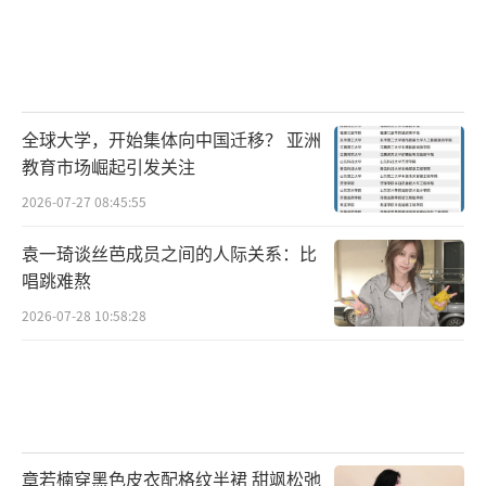
全球大学，开始集体向中国迁移？ 亚洲
教育市场崛起引发关注
2026-07-27 08:45:55
袁一琦谈丝芭成员之间的人际关系：比
唱跳难熬
2026-07-28 10:58:28
章若楠穿黑色皮衣配格纹半裙 甜飒松弛