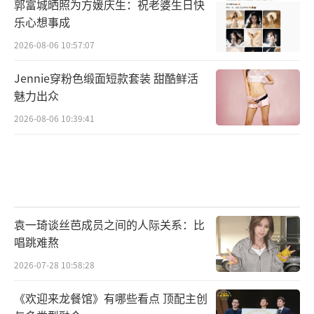
郭富城晒照为方媛庆生：祝老婆生日快
乐心想事成
2026-08-06 10:57:07
Jennie穿粉色缎面短款套装 甜酷鲜活
魅力出众
2026-08-06 10:39:41
袁一琦谈丝芭成员之间的人际关系：比
唱跳难熬
2026-07-28 10:58:28
《欢迎来龙餐馆》有哪些看点 顶配主创