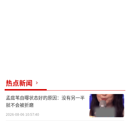
热点新闻
孟庭苇自曝状态好的原因：没有另一半
就不会被折磨
2026-08-06 10:57:40