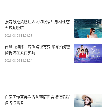
张萌泳池美照让人大饱眼福！身材性感
火辣超吸睛
2026-08-03 14:09:27
台风白海豚、鲸鱼路径有变 华东沿海需
警惕潜在风雨影响
2026-08-06 13:14:24
白鹿工作室再次否认恋情谣言 称已起诉
多名造谣者