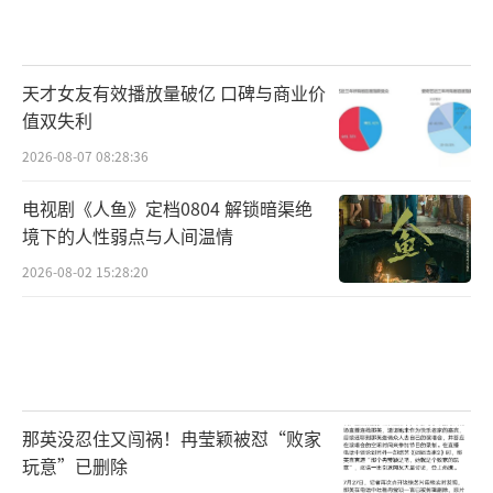
天才女友有效播放量破亿 口碑与商业价
值双失利
2026-08-07 08:28:36
电视剧《人鱼》定档0804 解锁暗渠绝
境下的人性弱点与人间温情
2026-08-02 15:28:20
那英没忍住又闯祸！冉莹颖被怼“败家
玩意”已删除