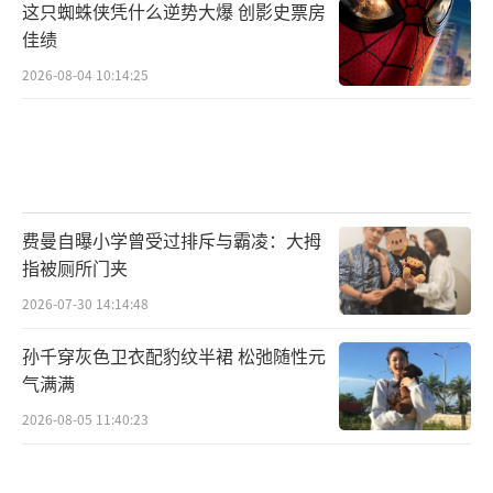
这只蜘蛛侠凭什么逆势大爆 创影史票房
佳绩
2026-08-04 10:14:25
费曼自曝小学曾受过排斥与霸凌：大拇
指被厕所门夹
2026-07-30 14:14:48
孙千穿灰色卫衣配豹纹半裙 松弛随性元
气满满
2026-08-05 11:40:23