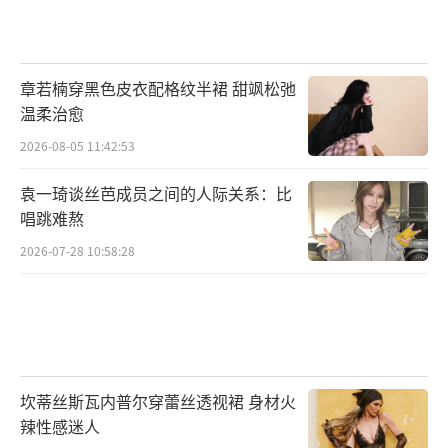
章若楠穿黑色皮衣配格纹半裙 甜飒松弛
温柔治愈
2026-08-05 11:42:53
袁一琦谈丝芭成员之间的人际关系：比
唱跳难熬
2026-07-28 10:58:28
坎蒂丝斯瓦内普尔穿蕾丝透视裙 身材火
辣性感迷人