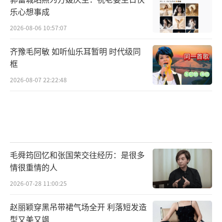
乐心想事成
2026-08-06 10:57:07
齐豫毛阿敏 如听仙乐耳暂明 时代级同
框
2026-08-07 22:22:48
毛舜筠回忆和张国荣交往经历：是很多
情很重情的人
2026-07-28 11:00:25
赵丽颖穿黑吊带裙气场全开 利落短发造
型又美又飒