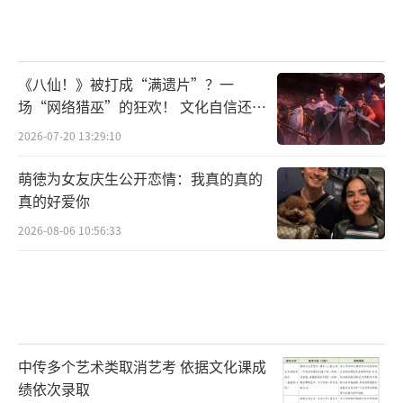
《八仙！》被打成“满遗片”？一
场“网络猎巫”的狂欢！ 文化自信还是
焦虑？
2026-07-20 13:29:10
萌徳为女友庆生公开恋情：我真的真的
真的好爱你
2026-08-06 10:56:33
中传多个艺术类取消艺考 依据文化课成
绩依次录取