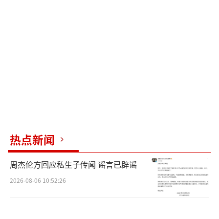
热点新闻
周杰伦方回应私生子传闻 谣言已辟谣
2026-08-06 10:52:26