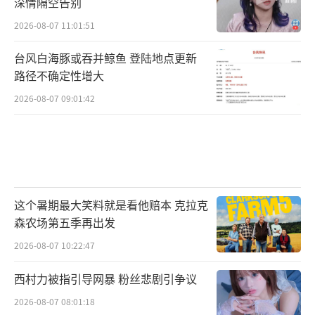
深情隔空告别
2026-08-07 11:01:51
台风白海豚或吞并鲸鱼 登陆地点更新
路径不确定性增大
2026-08-07 09:01:42
这个暑期最大笑料就是看他赔本 克拉克
森农场第五季再出发
2026-08-07 10:22:47
西村力被指引导网暴 粉丝悲剧引争议
2026-08-07 08:01:18