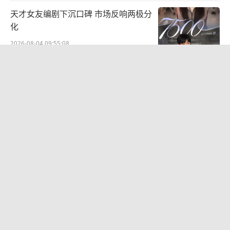
天才女友编剧下沉口碑 市场反响两极分
化
2026-08-04 09:55:08
Jennie穿粉色缎面短款套装 甜酷鲜活
魅力出众
2026-08-06 10:39:41
为什么现在年轻人不愿意学医 医疗行业
的挑战与考量
2026-08-06 11:02:20