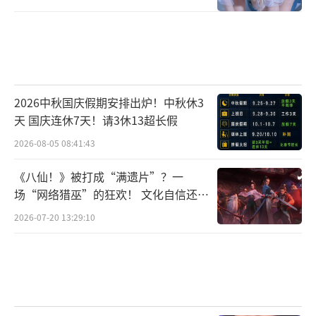
2026中秋国庆假期安排出炉！中秋休3
天 国庆连休7天！请3休13超长假
2026-08-05 08:41:43
《八仙！》被打成“满遗片”？一
场“网络猎巫”的狂欢！ 文化自信还是
焦虑？
2026-07-20 13:29:10