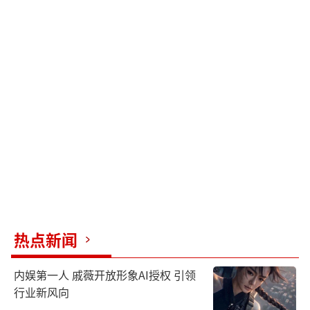
热点新闻
内娱第一人 戚薇开放形象AI授权 引领
行业新风向