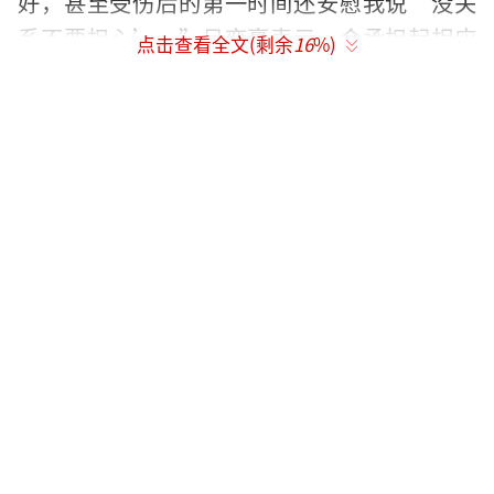
好，甚至受伤后的第一时间还安慰我说‘没关
系不要担心’。”吕奕豪表示，会承担起相应
点击查看全文(剩余
16
%)
责任。
据悉，21岁王年将成是前中超门将。
（责任
编辑：0935）