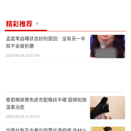
精彩推荐
孟庭苇自曝状态好的原因：没有另一半
就不会被折磨
2026-08-06 10:57:40
章若楠穿黑色皮衣配格纹半裙 甜飒松弛
温柔治愈
2026-08-05 11:42:53
坎蒂丝斯瓦内普尔穿蕾丝透视裙 身材火