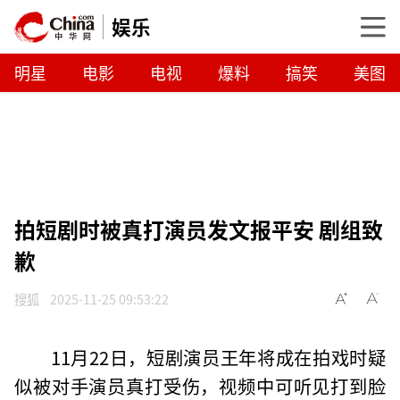
娱乐
明星
电影
电视
爆料
搞笑
美图
拍短剧时被真打演员发文报平安 剧组致
歉
搜狐
2025-11-25 09:53:22
11月22日，短剧演员王年将成在拍戏时疑
似被对手演员真打受伤，视频中可听见打到脸