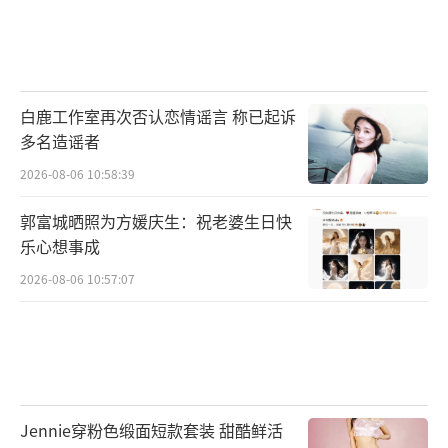
白鹿工作室再次否认恋情谣言 称已起诉
多名造谣者
2026-08-06 10:58:39
郭富城晒照为方媛庆生：祝老婆生日快
乐心想事成
2026-08-06 10:57:07
Jennie穿粉色缎面短款套装 甜酷鲜活