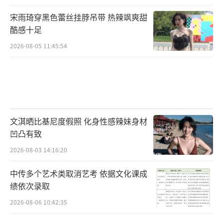
宋雨琦穿黑色蕾丝挂脖吊带 热辣飒爽甜
酷感十足
2026-08-05 11:45:54
文淇晒比基尼度假照 化身性感辣妹身材
凹凸有致
2026-08-03 14:16:20
中传多个艺术类取消艺考 依据文化课成
绩依次录取
2026-08-06 10:42:35