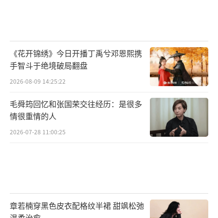
《花开锦绣》今日开播丁禹兮邓恩熙携
手智斗于绝境破局翻盘
2026-08-09 14:25:22
毛舜筠回忆和张国荣交往经历：是很多
情很重情的人
2026-07-28 11:00:25
章若楠穿黑色皮衣配格纹半裙 甜飒松弛
温柔治愈