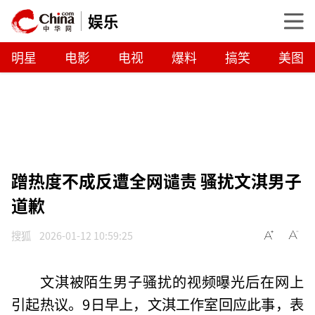
娱乐
明星
电影
电视
爆料
搞笑
美图
蹭热度不成反遭全网谴责 骚扰文淇男子
道歉
搜狐
2026-01-12 10:59:25
文淇被陌生男子骚扰的视频曝光后在网上
引起热议。9日早上，文淇工作室回应此事，表