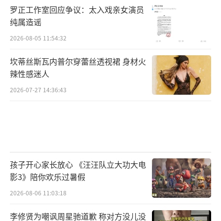
罗正工作室回应争议：太入戏亲女演员
纯属造谣
2026-08-05 11:54:32
坎蒂丝斯瓦内普尔穿蕾丝透视裙 身材火
辣性感迷人
2026-07-27 14:36:43
孩子开心家长放心 《汪汪队立大功大电
影3》陪你欢乐过暑假
2026-08-06 11:03:18
李修贤为嘲讽周星驰道歉 称对方没儿没