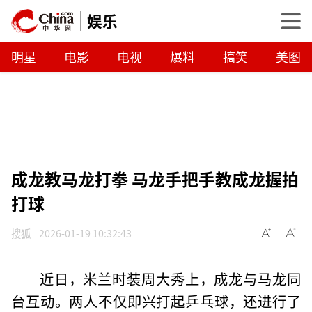
娱乐
明星
电影
电视
爆料
搞笑
美图
成龙教马龙打拳 马龙手把手教成龙握拍
打球
搜狐
2026-01-19 10:32:43
近日，米兰时装周大秀上，成龙与马龙同
台互动。两人不仅即兴打起乒乓球，还进行了