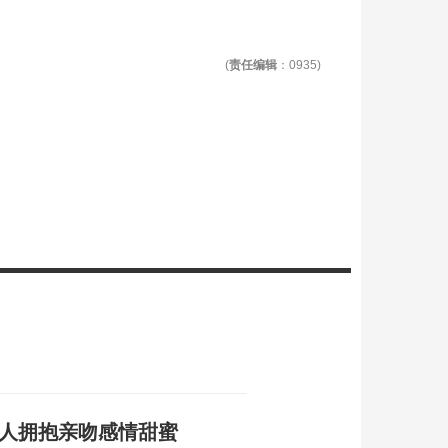
(
责任编辑
：0935)
二人拥抱亲吻感情甜蜜