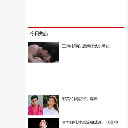
今日热点
王鹤棣和白鹿亲密戏份释出
都美竹回应写手曝料
古力娜扎性感爆棚成新一代美神