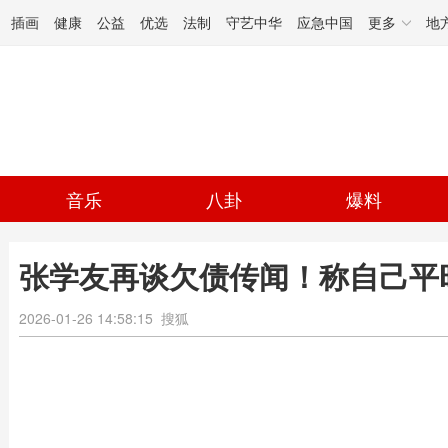
插画
健康
公益
优选
法制
守艺中华
应急中国
更多
地
音乐
八卦
爆料
张学友再谈欠债传闻！称自己平
2026-01-26 14:58:15
搜狐