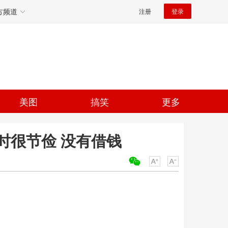
方频道
注册
登录
美图
搞笑
更多
时很节俭 没有借钱
关键词：