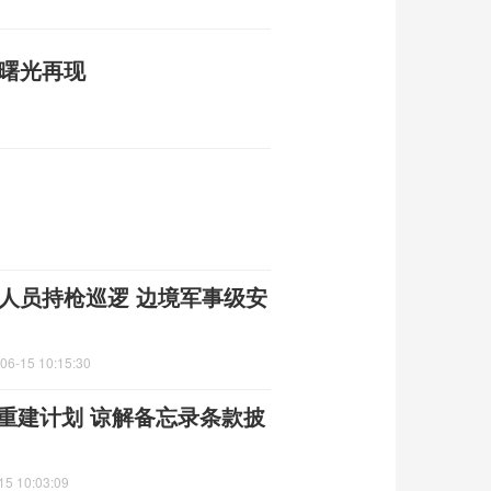
平曙光再现
人员持枪巡逻 边境军事级安
06-15 10:15:30
朗重建计划 谅解备忘录条款披
15 10:03:09