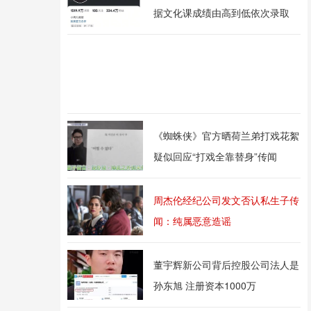
据文化课成绩由高到低依次录取
《蜘蛛侠》官方晒荷兰弟打戏花絮
疑似回应“打戏全靠替身”传闻
周杰伦经纪公司发文否认私生子传
闻：纯属恶意造谣
董宇辉新公司背后控股公司法人是
孙东旭 注册资本1000万