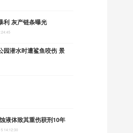
暴利 灰产链条曝光
:24:45
公园潜水时遭鲨鱼咬伤 景
蚀液体致其重伤获刑10年
15 14:12:30