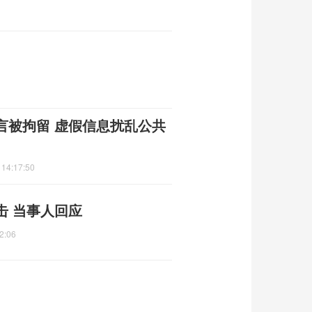
言被拘留 虚假信息扰乱公共
 14:17:50
击 当事人回应
2:06