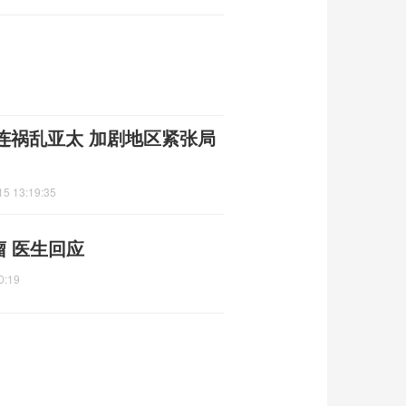
连祸乱亚太 加剧地区紧张局
15 13:19:35
瘤 医生回应
0:19