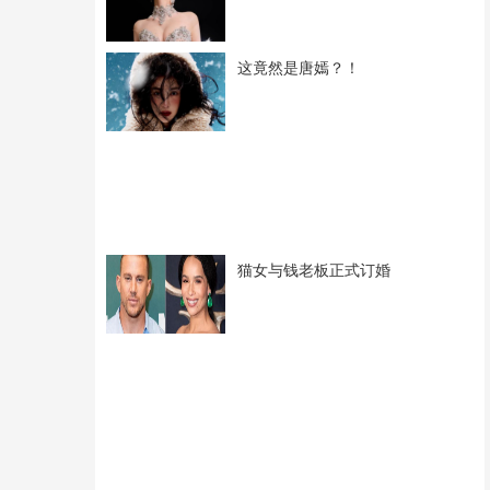
这竟然是唐嫣？！
猫女与钱老板正式订婚