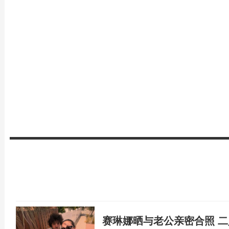
赛琳娜晒与老公亲密合照 