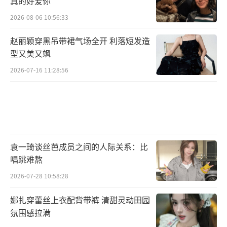
真的好爱你
2026-08-06 10:56:33
赵丽颖穿黑吊带裙气场全开 利落短发造
型又美又飒
2026-07-16 11:28:56
袁一琦谈丝芭成员之间的人际关系：比
唱跳难熬
2026-07-28 10:58:28
娜扎穿蕾丝上衣配背带裤 清甜灵动田园
氛围感拉满