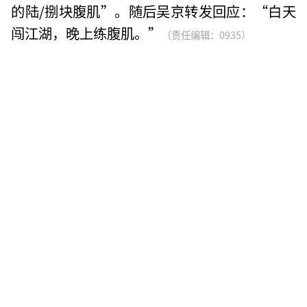
的陆/捌块腹肌”。随后吴京转发回应：“白天
闯江湖，晚上练腹肌。”
（责任编辑：0935）