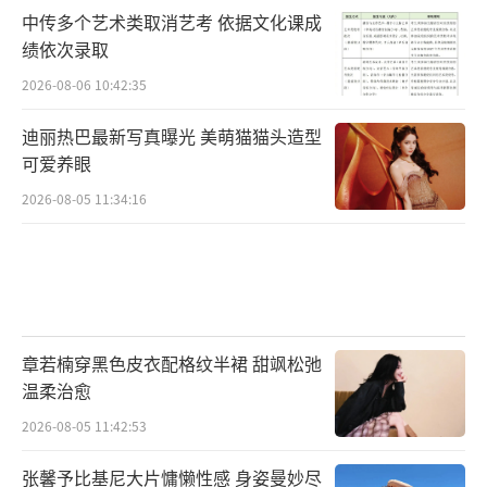
中传多个艺术类取消艺考 依据文化课成
绩依次录取
2026-08-06 10:42:35
迪丽热巴最新写真曝光 美萌猫猫头造型
可爱养眼
2026-08-05 11:34:16
章若楠穿黑色皮衣配格纹半裙 甜飒松弛
温柔治愈
2026-08-05 11:42:53
张馨予比基尼大片慵懒性感 身姿曼妙尽