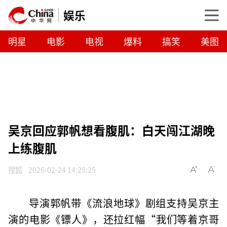
娱乐
明星
电影
电视
爆料
搞笑
美图
吴京回应郭帆想看腹肌：白天闯江湖晚
上练腹肌
搜狐
2026-02-24 14:25:25
导演郭帆带《流浪地球》剧组支持吴京主
演的电影《镖人》，还拉红幅“我们等着京哥