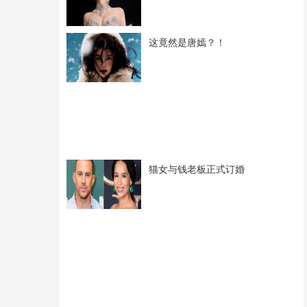
这竟然是唐嫣？！
猫女与钱老板正式订婚