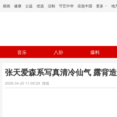
插画
健康
公益
优选
法制
守艺中华
应急中国
更多
地
音乐
八卦
爆料
张天爱森系写真清冷仙气 露背
2026-04-20 11:09:29
搜狐