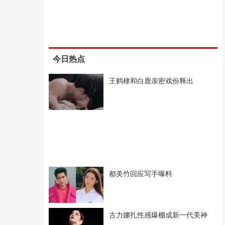
今日热点
王鹤棣和白鹿亲密戏份释出
都美竹回应写手曝料
古力娜扎性感爆棚成新一代美神