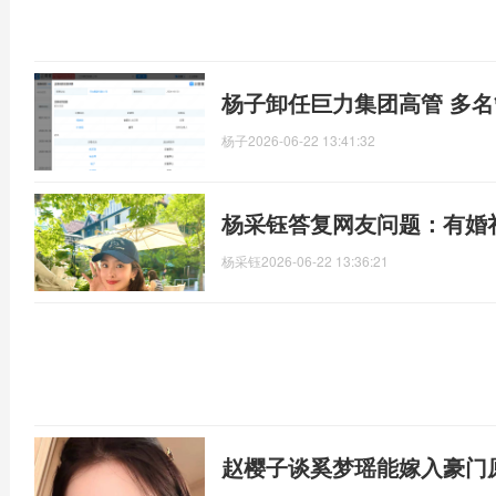
杨子卸任巨力集团高管 多
杨子
2026-06-22 13:41:32
杨采钰答复网友问题：有婚
杨采钰
2026-06-22 13:36:21
赵樱子谈奚梦瑶能嫁入豪门