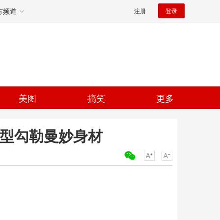
方频道
注册
登录
美图
搞笑
更多
造型勾勒曼妙身材
关键词：