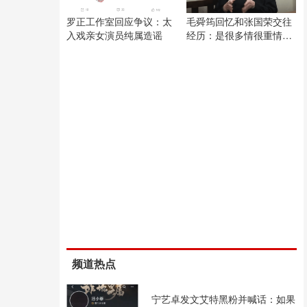
罗正工作室回应争议：太
毛舜筠回忆和张国荣交往
入戏亲女演员纯属造谣
经历：是很多情很重情的
人
频道热点
宁艺卓发文艾特黑粉并喊话：如果