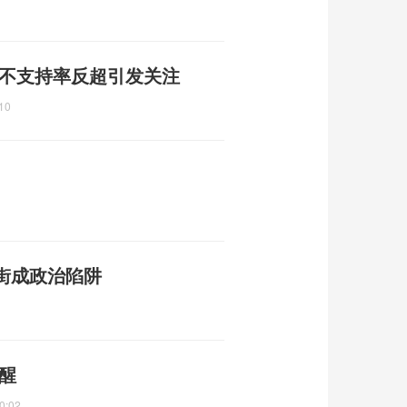
 不支持率反超引发关注
10
街成政治陷阱
醒
0:02