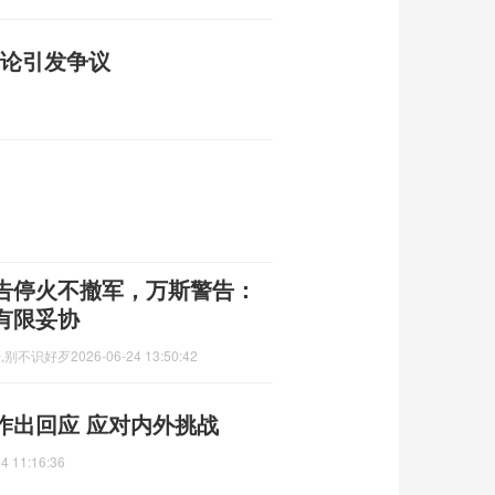
言论引发争议
告停火不撤军，万斯警告：
有限妥协
,别不识好歹
2026-06-24 13:50:42
作出回应 应对内外挑战
4 11:16:36