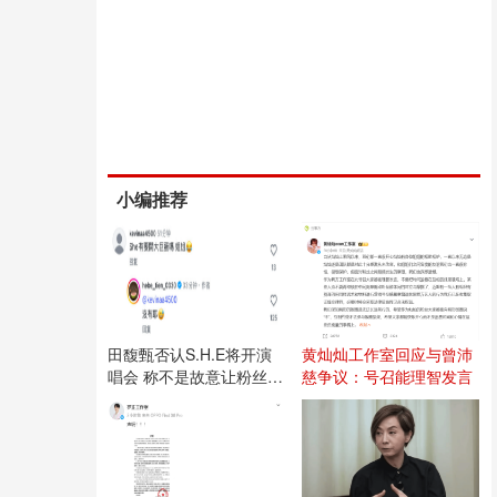
小编推荐
田馥甄否认S.H.E将开演
黄灿灿工作室回应与曾沛
唱会 称不是故意让粉丝失
慈争议：号召能理智发言
望