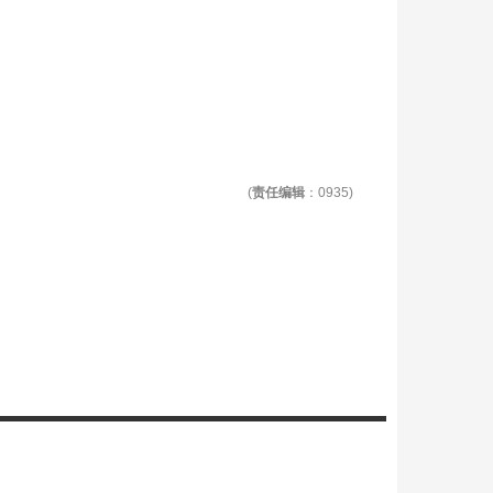
(
责任编辑
：0935)