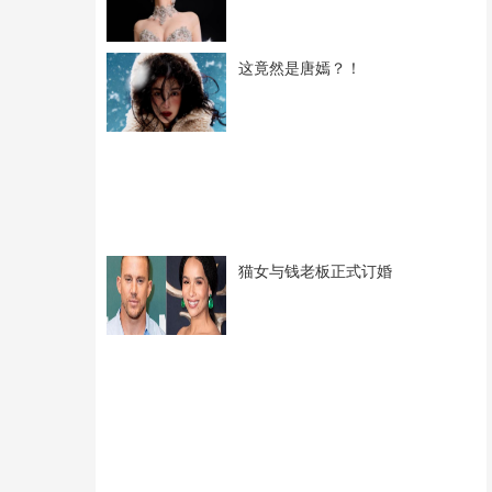
这竟然是唐嫣？！
猫女与钱老板正式订婚