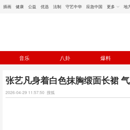
插画
健康
公益
优选
法制
守艺中华
应急中国
更多
地
音乐
八卦
爆料
张艺凡身着白色抹胸缎面长裙 
2026-04-29 11:57:50
搜狐