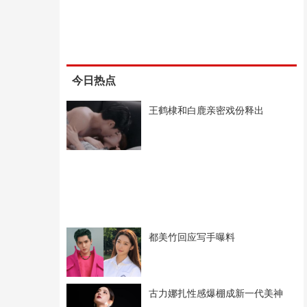
今日热点
王鹤棣和白鹿亲密戏份释出
都美竹回应写手曝料
古力娜扎性感爆棚成新一代美神