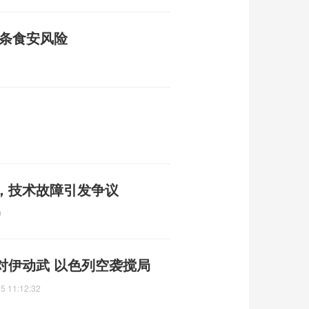
链条食安风险
，技术故障引发争议
9
对伊动武 以色列空袭搅局
5 11:12:32