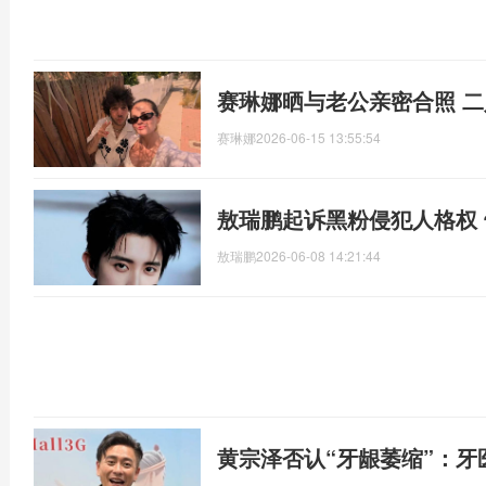
赛琳娜晒与老公亲密合照 
赛琳娜
2026-06-15 13:55:54
敖瑞鹏起诉黑粉侵犯人格权 
敖瑞鹏
2026-06-08 14:21:44
黄宗泽否认“牙龈萎缩”：牙