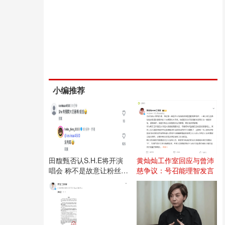
小编推荐
田馥甄否认S.H.E将开演
黄灿灿工作室回应与曾沛
唱会 称不是故意让粉丝失
慈争议：号召能理智发言
望