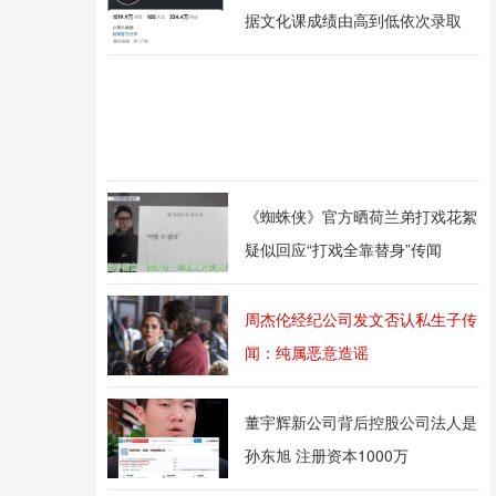
据文化课成绩由高到低依次录取
《蜘蛛侠》官方晒荷兰弟打戏花絮
疑似回应“打戏全靠替身”传闻
周杰伦经纪公司发文否认私生子传
闻：纯属恶意造谣
董宇辉新公司背后控股公司法人是
孙东旭 注册资本1000万