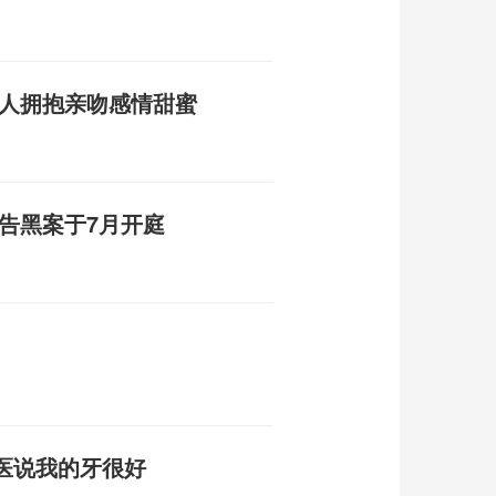
二人拥抱亲吻感情甜蜜
告黑案于7月开庭
医说我的牙很好