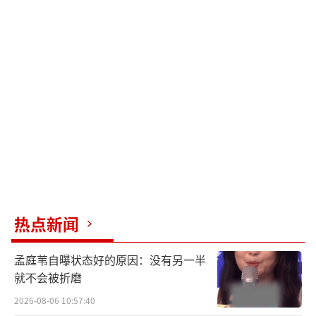
热点新闻
孟庭苇自曝状态好的原因：没有另一半
就不会被折磨
2026-08-06 10:57:40