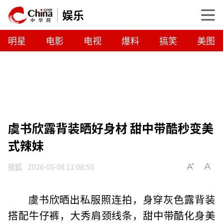
娱乐
明星
电影
电视
爆料
搞笑
美图
虞书欣露背装晒好身材 甜中带酷秒变美
式辣妹
搜狐
2026-05-08 11:08:55
虞书欣晒出私服照连拍，身穿灰色露背装
搭配牛仔裤，大秀肩颈线条，甜中带酷化身美