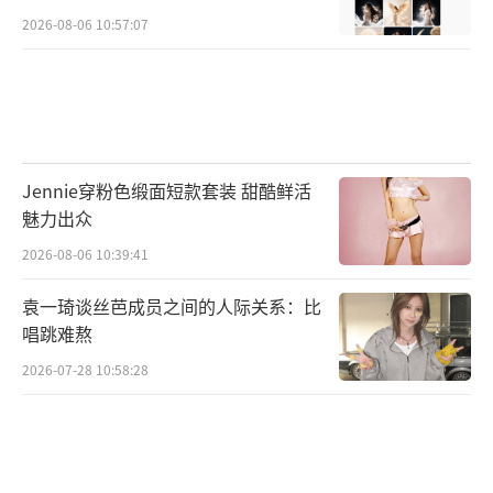
2026-08-06 10:57:07
Jennie穿粉色缎面短款套装 甜酷鲜活
魅力出众
2026-08-06 10:39:41
袁一琦谈丝芭成员之间的人际关系：比
唱跳难熬
2026-07-28 10:58:28