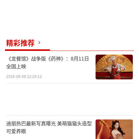
精彩推荐
《龙餐馆》战争版《药神》：8月11日
全国上映
2026-08-08 22:29:12
迪丽热巴最新写真曝光 美萌猫猫头造型
可爱养眼