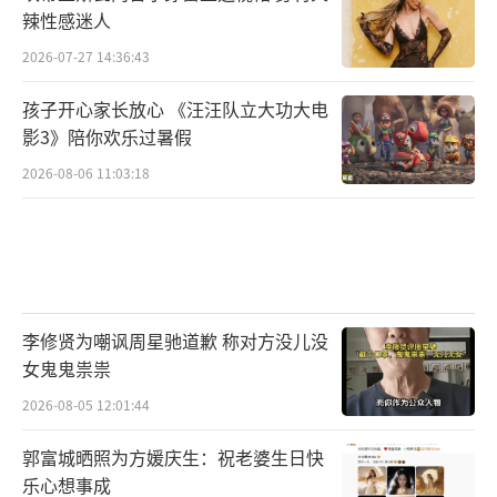
辣性感迷人
2026-07-27 14:36:43
孩子开心家长放心 《汪汪队立大功大电
影3》陪你欢乐过暑假
2026-08-06 11:03:18
李修贤为嘲讽周星驰道歉 称对方没儿没
女鬼鬼祟祟
2026-08-05 12:01:44
郭富城晒照为方媛庆生：祝老婆生日快
乐心想事成