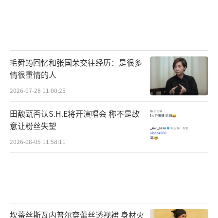
毛舜筠回忆和张国荣交往经历：是很多
情很重情的人
2026-07-28 11:00:25
田馥甄否认S.H.E将开演唱会 称不是故
意让粉丝失望
2026-08-05 11:58:11
坎蒂丝斯瓦内普尔穿蕾丝透视裙 身材火