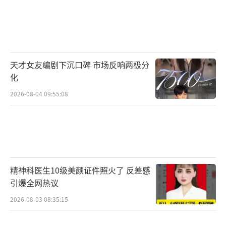
天才女友编剧下沉口碑 市场反响两极分
化
2026-08-04 09:55:08
精神科医生10级美颜证件照火了 反差感
引爆全网热议
2026-08-03 08:35:15