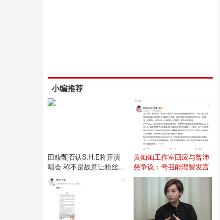
小编推荐
田馥甄否认S.H.E将开演
黄灿灿工作室回应与曾沛
唱会 称不是故意让粉丝失
慈争议：号召能理智发言
望