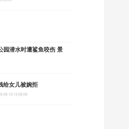
公园潜水时遭鲨鱼咬伤 景
把钱给女儿被婉拒
6-06-15 13:58:09