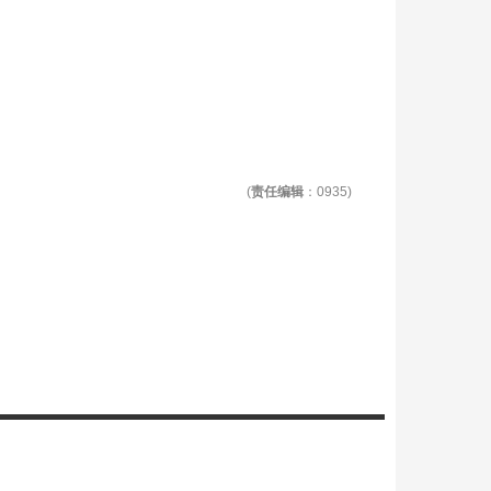
(
责任编辑
：0935)