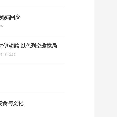
 妈妈回应
35
对伊动武 以色列空袭搅局
5 11:12:32
美食与文化