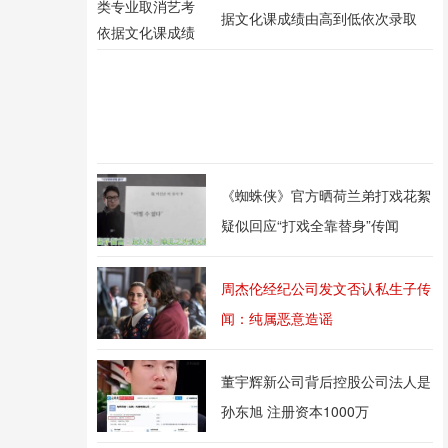
据文化课成绩由高到低依次录取
《蜘蛛侠》官方晒荷兰弟打戏花絮
疑似回应“打戏全靠替身”传闻
周杰伦经纪公司发文否认私生子传
闻：纯属恶意造谣
董宇辉新公司背后控股公司法人是
孙东旭 注册资本1000万