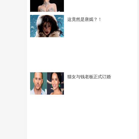
这竟然是唐嫣？！
猫女与钱老板正式订婚