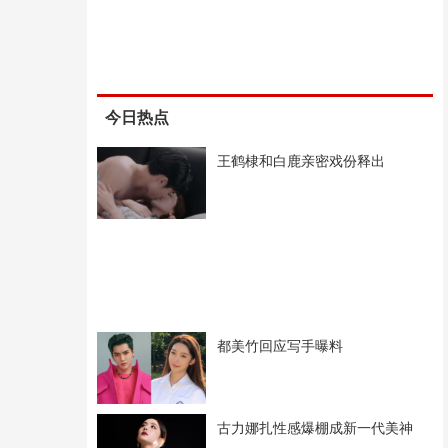
今日热点
王鹤棣和白鹿亲密戏份释出
都美竹回应写手曝料
古力娜扎性感爆棚成新一代美神