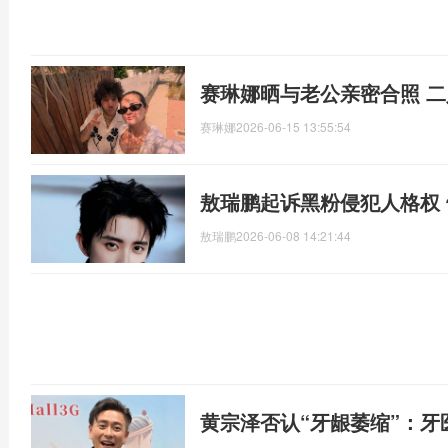
赛琳娜晒与老公亲密合照 
赛琳娜
2026-06-15 13:55:54
敖瑞鹏起诉黑粉侵犯人格权 
敖瑞鹏
2026-06-08 14:21:44
黄宗泽否认“牙龈萎缩”：牙