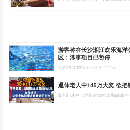
游客称在长沙湘江欢乐海洋
区：涉事项目已暂停
长沙鲨鱼咬律师
2026-06-15 14:11:58
退休老人中145万大奖 欲
退休老人中145万大奖 欲把钱给女儿被婉拒
202