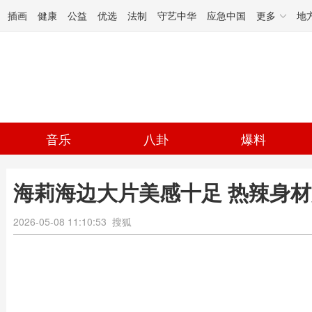
插画
健康
公益
优选
法制
守艺中华
应急中国
更多
地
音乐
八卦
爆料
海莉海边大片美感十足 热辣身
2026-05-08 11:10:53
搜狐