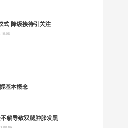
仪式 降级接待引关注
:19:08
掌握基本概念
坐不躺导致双腿肿胀发黑
3:55:59