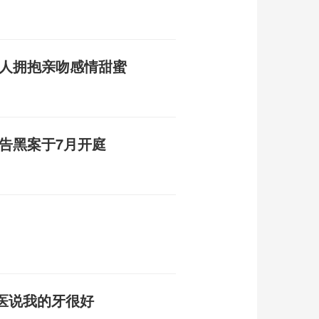
二人拥抱亲吻感情甜蜜
告黑案于7月开庭
医说我的牙很好