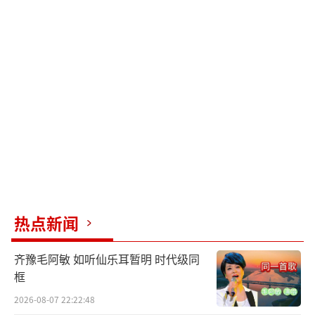
热点新闻
齐豫毛阿敏 如听仙乐耳暂明 时代级同
框
2026-08-07 22:22:48