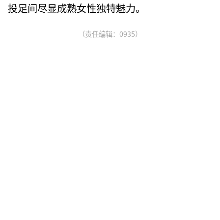
投足间尽显成熟女性独特魅力。
（责任编辑：0935）