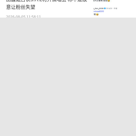
意让粉丝失望
2026-08-05 11:58:11
罗正直播回应吻戏争议：吃面条接吻是
因为入戏了
2026-08-05 11:48:59
戚薇AI短剧 雷霆视角 争议运镜引发热
议
2026-08-07 16:00:03