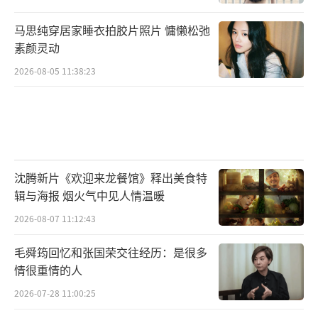
马思纯穿居家睡衣拍胶片照片 慵懒松弛
素颜灵动
2026-08-05 11:38:23
沈腾新片《欢迎来龙餐馆》释出美食特
辑与海报 烟火气中见人情温暖
2026-08-07 11:12:43
毛舜筠回忆和张国荣交往经历：是很多
情很重情的人
2026-07-28 11:00:25