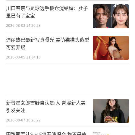
川口春奈与足球选手板仓滉结婚：肚子
里已有了宝宝
2026-08-03 14:26:23
迪丽热巴最新写真曝光 美萌猫猫头造型
可爱养眼
2026-08-05 11:34:16
新晋星女郎雪野自认是i人 青涩新人美
引发关注
2026-08-07 20:26:22
田馥甄否认S.H.E将开演唱会 称不是故