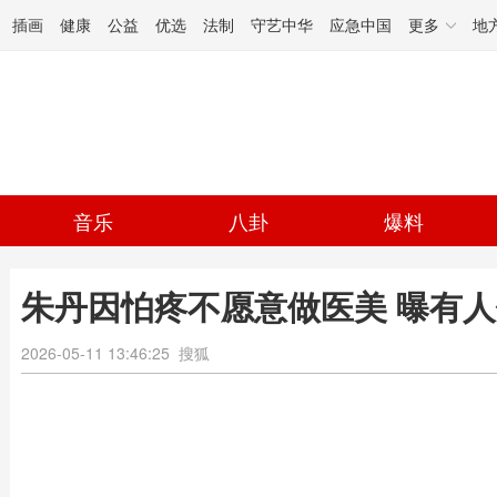
插画
健康
公益
优选
法制
守艺中华
应急中国
更多
地
音乐
八卦
爆料
朱丹因怕疼不愿意做医美 曝有
2026-05-11 13:46:25
搜狐