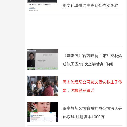
据文化课成绩由高到低依次录取
《蜘蛛侠》官方晒荷兰弟打戏花絮
疑似回应“打戏全靠替身”传闻
周杰伦经纪公司发文否认私生子传
闻：纯属恶意造谣
董宇辉新公司背后控股公司法人是
孙东旭 注册资本1000万