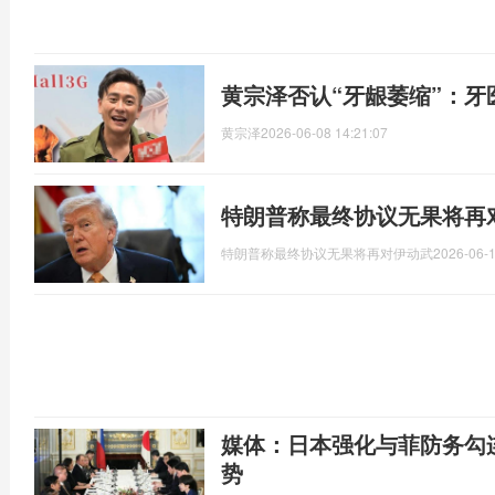
黄宗泽否认“牙龈萎缩”：牙
黄宗泽
2026-06-08 14:21:07
特朗普称最终协议无果将再
特朗普称最终协议无果将再对伊动武
2026-06-1
媒体：日本强化与菲防务勾
势