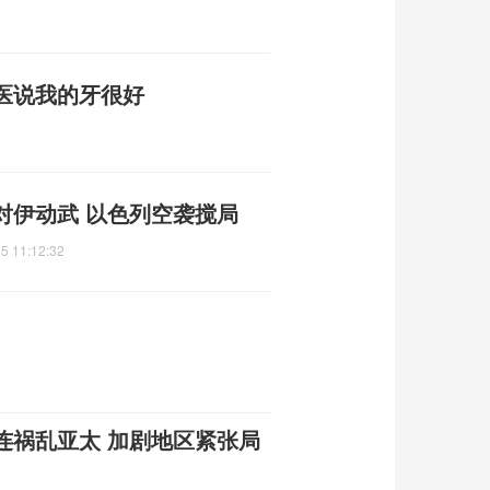
医说我的牙很好
对伊动武 以色列空袭搅局
5 11:12:32
连祸乱亚太 加剧地区紧张局