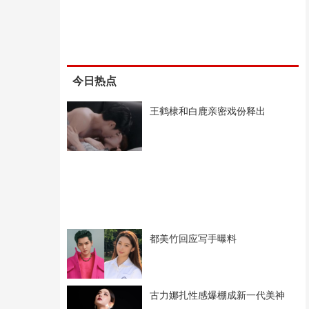
今日热点
王鹤棣和白鹿亲密戏份释出
都美竹回应写手曝料
古力娜扎性感爆棚成新一代美神