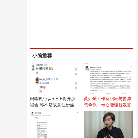
小编推荐
田馥甄否认S.H.E将开演
黄灿灿工作室回应与曾沛
唱会 称不是故意让粉丝失
慈争议：号召能理智发言
望