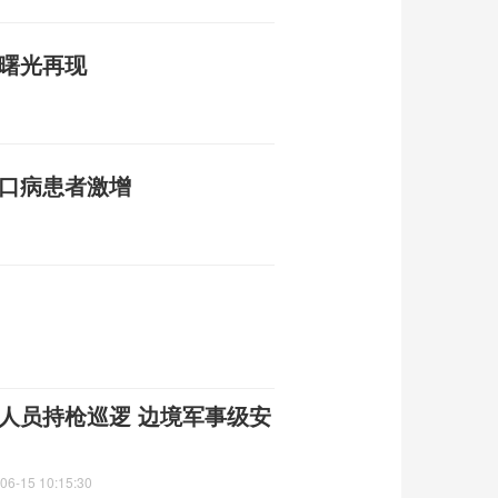
平曙光再现
足口病患者激增
人员持枪巡逻 边境军事级安
06-15 10:15:30