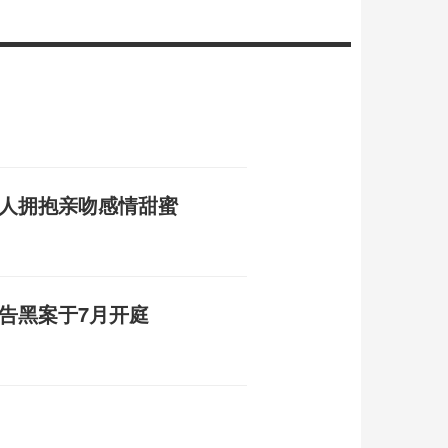
二人拥抱亲吻感情甜蜜
告黑案于7月开庭