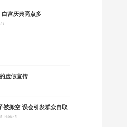
门 白宫庆典亮点多
:48
普的虚假宣传
子被搬空 误会引发群众自取
5 14:06:45