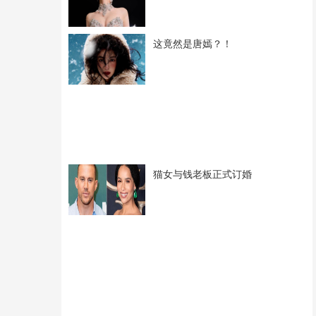
这竟然是唐嫣？！
猫女与钱老板正式订婚