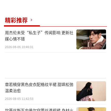
精彩推荐
周杰伦未受“私生子”传闻影响 更新社
媒心情不错
2026-08-06 10:46:31
章若楠穿黑色皮衣配格纹半裙 甜飒松弛
温柔治愈
2026-08-05 11:42:53
坎蒂丝斯瓦内普尔穿蕾丝透视裙 身材火