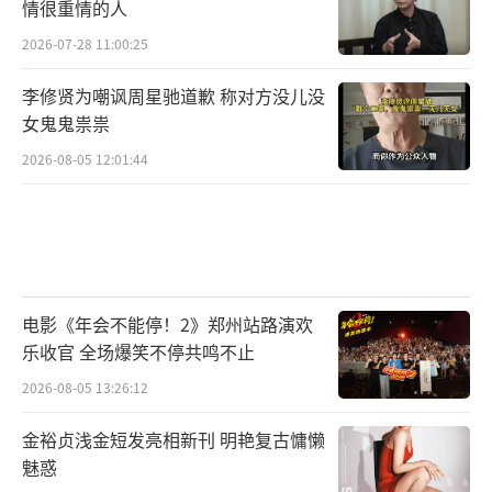
情很重情的人
2026-07-28 11:00:25
李修贤为嘲讽周星驰道歉 称对方没儿没
女鬼鬼祟祟
2026-08-05 12:01:44
电影《年会不能停！2》郑州站路演欢
乐收官 全场爆笑不停共鸣不止
2026-08-05 13:26:12
金裕贞浅金短发亮相新刊 明艳复古慵懒
魅惑