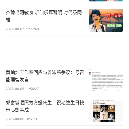
齐豫毛阿敏 如听仙乐耳暂明 时代级同
框
2026-08-07 22:22:48
黄灿灿工作室回应与曾沛慈争议：号召
能理智发言
2026-08-05 11:56:27
郭富城晒照为方媛庆生：祝老婆生日快
乐心想事成
2026-08-06 10:57:07