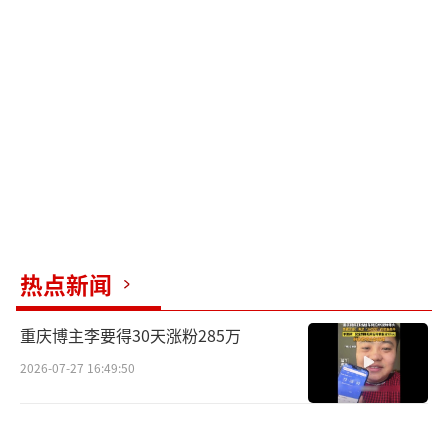
资料。公安机关已对其进行严肃批评教育，因
其年仅16岁，于是警方通知其监护人到场，其
母亲向我们大声哭诉，表示无法约束孩子行
为。
3、2026年5月，我方艺人深夜回家途中，
再次遭到此人及同行人员恶意跟车、怼窗近距
离偷拍隐私内容发布，严重威胁艺人人身安
全。我方立即报警，固定视频、音频、监控等
热点新闻
证据，留存全部追责依据。
至此，我方已将全部时间线及完整证据，
重庆博主李要得30天涨粉285万
委托律师提交至法院，并将以最快速度启动法
2026-07-27 16:49:50
律诉讼程序追责，坚决追究行为人及相关责任
方的全部法律后果。