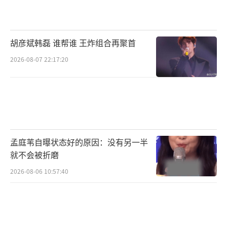
法律对未成年人的保护，绝非反复试探底
线的借口。如果监护人无力管教，我方可以替
胡彦斌韩磊 谁帮谁 王炸组合再聚首
其交给法律管教，交给公众监督。拿到审判结
2026-08-07 22:17:20
果并非一朝一夕，但我方会努力追责到底。
另，针对一切私生行为我方始终坚定：零
容忍，严厉打击。所有侵犯艺人隐私的私生行
为，我方均会在固定证据后下架侵权内容，依
法维权。
孟庭苇自曝状态好的原因：没有另一半
就不会被折磨
在此郑重呼吁全体粉丝及网友：理智追
2026-08-06 10:57:40
星、文明追星，坚决抵制私生行为，共同维护
健康清朗的网络环境。
（责任编辑：0935）