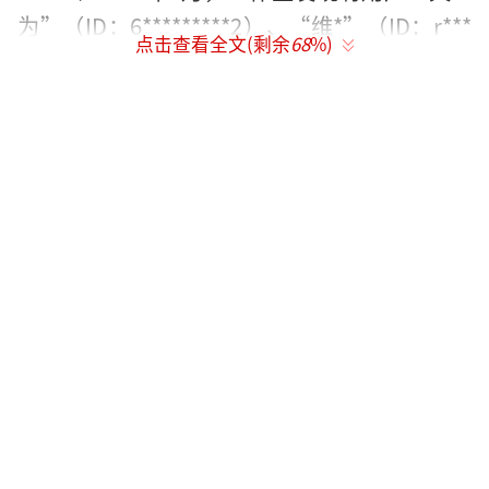
为”（ID：6*********2）、“维*”（ID：r***
点击查看全文(剩余
68
%)
****k）在网络平台公开曝光艺人个人身份信
息、擅自替艺人办理值机、发布艺人机舱私密
画面。我方第一时间委托律师对其全平台侵权
行为进行取证，沟通平台下架侵权内容并对其
账号禁言处理。
2、2026年4月，该私生伙同其姐妹蹲守艺
人剧组酒店地库，潜入艺人酒店楼层，逗留艺
人房间门口，并在社交平台发文炫耀、扬言准
备敲门，被我方发现。针对此次恶意滋扰行
为，我方即刻固定全部证据并向公安机关报
案。在警方见证下，我方留存其全部网络账号
及个人相关信息，并删除其设备内涉艺人隐私