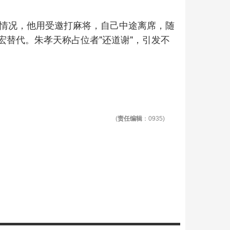
的情况，他用受邀打麻将，自己中途离席，随
替代。朱孝天称占位者"还道谢"，引发不
(
责任编辑
：0935)