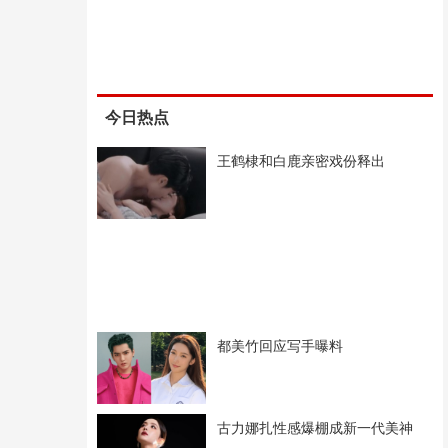
今日热点
王鹤棣和白鹿亲密戏份释出
都美竹回应写手曝料
古力娜扎性感爆棚成新一代美神