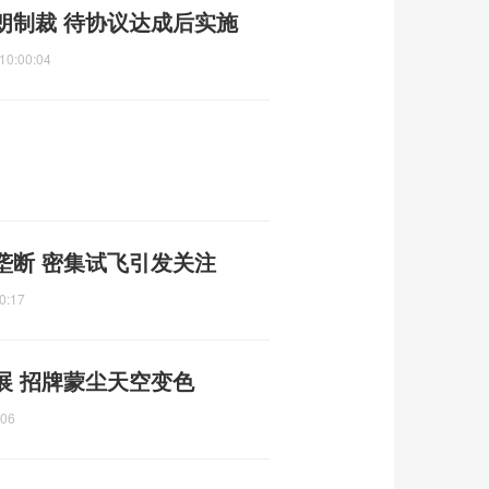
朗制裁 待协议达成后实施
10:00:04
垄断 密集试飞引发关注
0:17
展 招牌蒙尘天空变色
:06