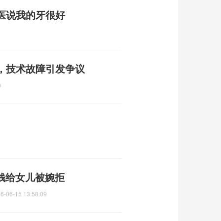
医说我的牙很好
，技术故障引发争议
9
把钱给女儿被婉拒
6-06-15 13:58:09