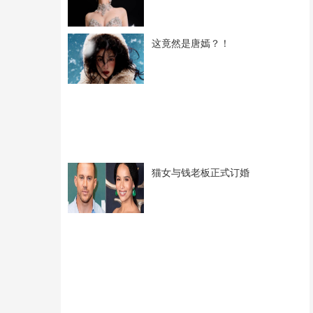
这竟然是唐嫣？！
猫女与钱老板正式订婚