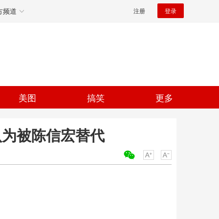
方频道
注册
登录
美图
搞笑
更多
认为被陈信宏替代
关键词：