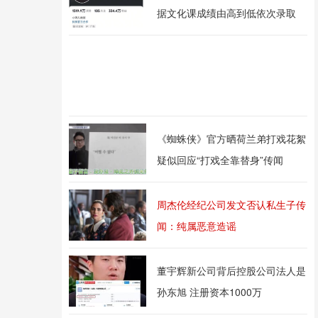
据文化课成绩由高到低依次录取
《蜘蛛侠》官方晒荷兰弟打戏花絮
疑似回应“打戏全靠替身”传闻
周杰伦经纪公司发文否认私生子传
闻：纯属恶意造谣
董宇辉新公司背后控股公司法人是
孙东旭 注册资本1000万