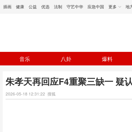
插画
健康
公益
优选
法制
守艺中华
应急中国
更多
地
音乐
八卦
爆料
朱孝天再回应F4重聚三缺一 疑
2026-05-18 12:31:22
搜狐