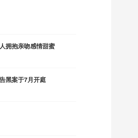
二人拥抱亲吻感情甜蜜
告黑案于7月开庭