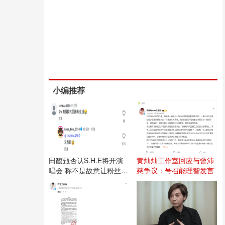
小编推荐
田馥甄否认S.H.E将开演
黄灿灿工作室回应与曾沛
唱会 称不是故意让粉丝失
慈争议：号召能理智发言
望