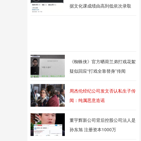
据文化课成绩由高到低依次录取
《蜘蛛侠》官方晒荷兰弟打戏花絮
疑似回应“打戏全靠替身”传闻
周杰伦经纪公司发文否认私生子传
闻：纯属恶意造谣
董宇辉新公司背后控股公司法人是
孙东旭 注册资本1000万