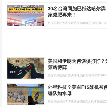
30名台湾同胞已抵达哈尔滨
家减肥再来！
台湾同胞劝大家先减肥再来哈尔滨
2026-06-25 
美国和伊朗为何谈谈打打？
策略博弈
美国和伊朗为何谈谈打打,为何打打停停
2026-0
外星科技？美军F15战机被
编队如水母
外星科技,美军F15战机被伊朗无人机蜂群击落
2