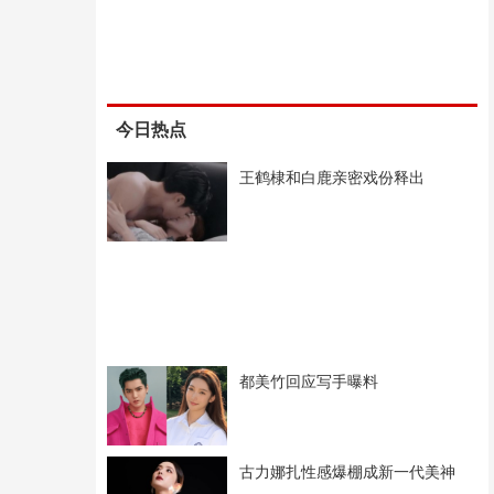
今日热点
王鹤棣和白鹿亲密戏份释出
都美竹回应写手曝料
古力娜扎性感爆棚成新一代美神