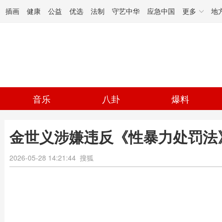
插画
健康
公益
优选
法制
守艺中华
应急中国
更多
地
音乐
八卦
爆料
金世义涉嫌违反《性暴力处罚法
2026-05-28 14:21:44
搜狐