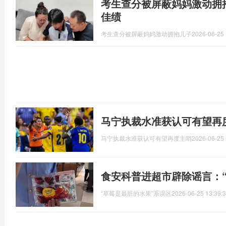
考生查分被屏蔽妈妈激动拥抱
佳绩
考生查分被屏蔽妈妈激动拥抱儿子
2026-06-25 
马宁执裁水准获认可有望再
马宁执裁水准获认可有望再度主哨
2026-06-25 
食安科普进超市辟除谣言：
“草莓是最脏的水果”系误区
2026-06-25 13:39: