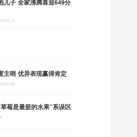
儿子 全家沸腾喜迎649分
13:53:13
度主哨 优异表现赢得肯定
13:37:49
“草莓是最脏的水果”系误区
35