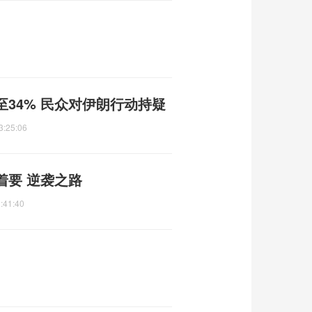
34% 民众对伊朗行动持疑
3:25:06
着要 逆袭之路
:41:40