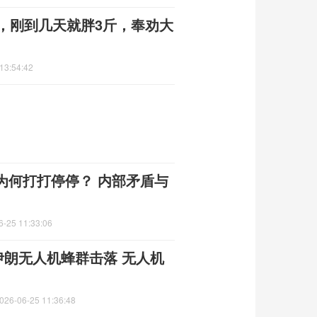
，刚到几天就胖3斤，奉劝大
13:54:42
为何打打停停？ 内部矛盾与
6-25 11:33:06
伊朗无人机蜂群击落 无人机
026-06-25 11:36:48