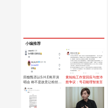
小编推荐
田馥甄否认S.H.E将开演
黄灿灿工作室回应与曾沛
唱会 称不是故意让粉丝失
慈争议：号召能理智发言
望