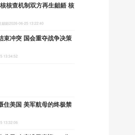
绕核核查机制双方再生龃龉 核
生龃龉
2026-06-25 13:22:40
结束冲突 国会重夺战争决策
5 13:34:52
慑住美国 美军航母的终极禁
5 13:32:06