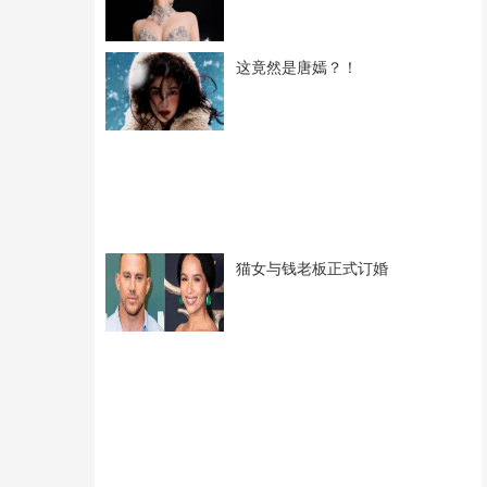
这竟然是唐嫣？！
猫女与钱老板正式订婚