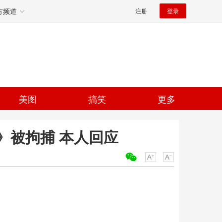
方频道
注册
登录
美图
搞笑
更多
》被拘捕 本人回应
关键词：