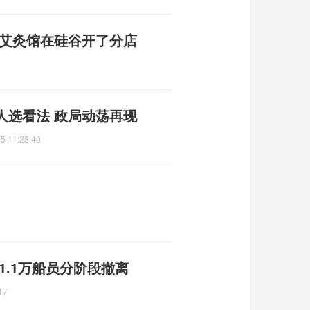
其艾灸馆在硅谷开了分店
人选看法 政局动荡再现
5 11:28:40
1.1万船员分阶段撤离
17