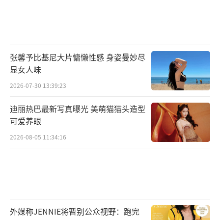
张馨予比基尼大片慵懒性感 身姿曼妙尽
显女人味
2026-07-30 13:39:23
迪丽热巴最新写真曝光 美萌猫猫头造型
可爱养眼
2026-08-05 11:34:16
外媒称JENNIE将暂别公众视野：跑完