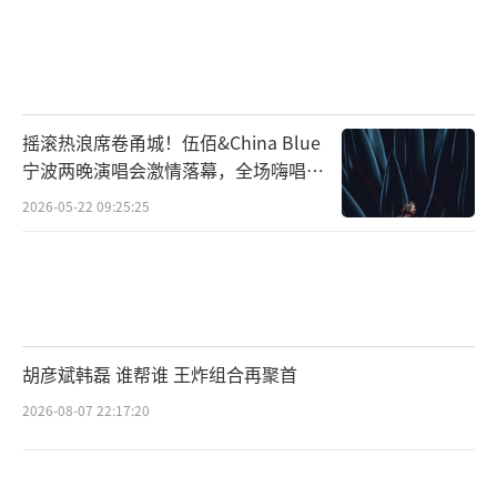
摇滚热浪席卷甬城！伍佰&China Blue
宁波两晚演唱会激情落幕，全场嗨唱氛
围炸裂
2026-05-22 09:25:25
胡彦斌韩磊 谁帮谁 王炸组合再聚首
2026-08-07 22:17:20