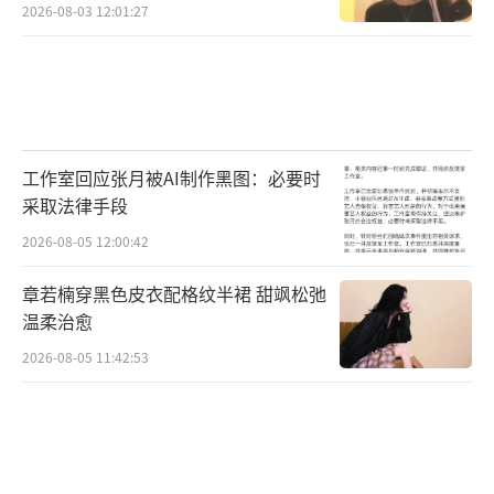
2026-08-03 12:01:27
工作室回应张月被AI制作黑图：必要时
采取法律手段
2026-08-05 12:00:42
章若楠穿黑色皮衣配格纹半裙 甜飒松弛
温柔治愈
2026-08-05 11:42:53