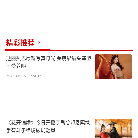
精彩推荐
迪丽热巴最新写真曝光 美萌猫猫头造型
可爱养眼
2026-08-05 11:34:16
《花开锦绣》今日开播丁禹兮邓恩熙携
手智斗于绝境破局翻盘