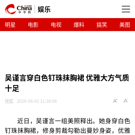
娱乐
明星
电影
电视
爆料
搞笑
美图
吴谨言穿白色钉珠抹胸裙 优雅大方气质
十足
搜狐
2026-06-01 11:36:06
近日，吴谨言一组美照释出。她身穿白色
钉珠抹胸裙，修身剪裁勾勒出曼妙身姿，优雅