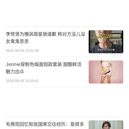
李修贤为嘲讽周星驰道歉 称对方没儿没
女鬼鬼祟祟
2026-08-05 12:01:44
Jennie穿粉色缎面短款套装 甜酷鲜活
魅力出众
2026-08-06 10:39:41
毛舜筠回忆和张国荣交往经历：是很多