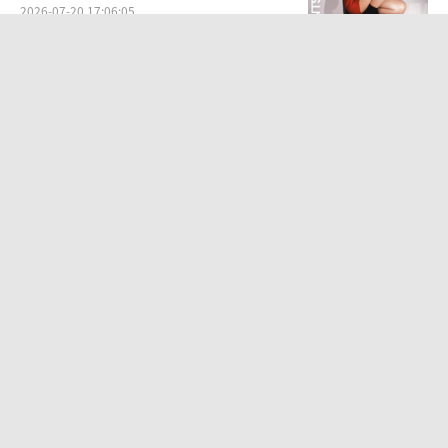
2026-07-20 17:06:05
田馥甄否认S.H.E将开演唱会 称不是故
意让粉丝失望
2026-08-05 11:58:11
电影《年会不能停！2》郑州站路演欢
乐收官 全场爆笑不停共鸣不止
2026-08-05 13:26:12