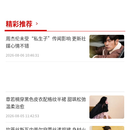
精彩推荐
周杰伦未受“私生子”传闻影响 更新社
媒心情不错
2026-08-06 10:46:31
章若楠穿黑色皮衣配格纹半裙 甜飒松弛
温柔治愈
2026-08-05 11:42:53
坎蒂丝斯瓦内普尔穿蕾丝透视裙 身材火