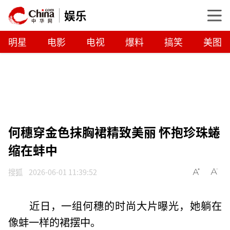
娱乐
明星
电影
电视
爆料
搞笑
美图
何穗穿金色抹胸裙精致美丽 怀抱珍珠蜷
缩在蚌中
搜狐
2026-06-01 11:39:52
近日，一组何穗的时尚大片曝光，她躺在
像蚌一样的裙摆中。