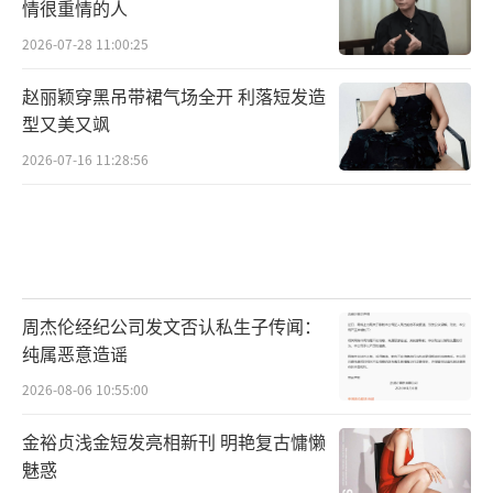
情很重情的人
2026-07-28 11:00:25
赵丽颖穿黑吊带裙气场全开 利落短发造
型又美又飒
2026-07-16 11:28:56
周杰伦经纪公司发文否认私生子传闻：
纯属恶意造谣
2026-08-06 10:55:00
金裕贞浅金短发亮相新刊 明艳复古慵懒
魅惑