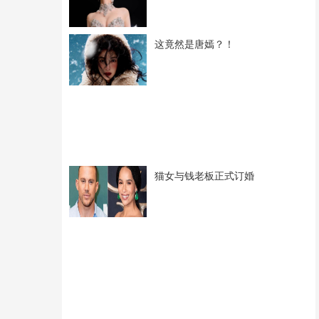
这竟然是唐嫣？！
猫女与钱老板正式订婚