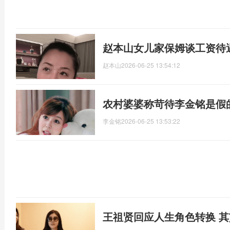
赵本山女儿家保姆谈工资待
赵本山
2026-06-25 13:54:12
农村婆婆称苛待李金铭是假
李金铭
2026-06-25 13:53:22
王祖贤回应人生角色转换 