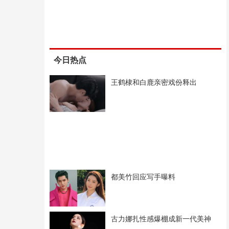
今日热点
王鹤棣和白鹿亲密戏份释出
都美竹回应写手曝料
古力娜扎性感爆棚成新一代美神