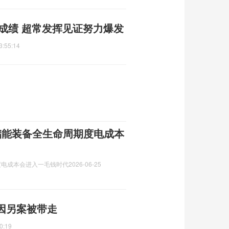
好成绩 超常发挥见证努力爆发
3:55:14
储能装备全生命周期度电成本
度电成本会进入一毛钱时代
2026-06-25
因另案被带走
0:19