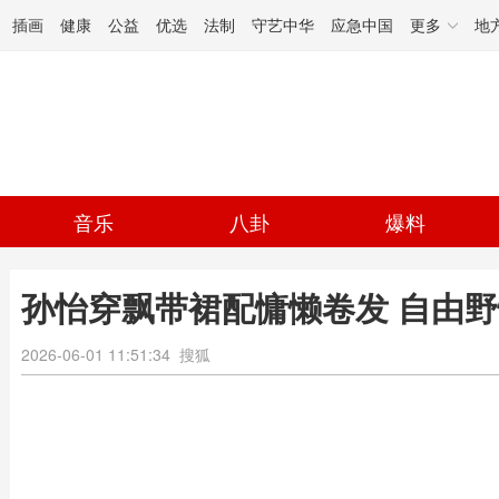
插画
健康
公益
优选
法制
守艺中华
应急中国
更多
地
音乐
八卦
爆料
孙怡穿飘带裙配慵懒卷发 自由
2026-06-01 11:51:34
搜狐