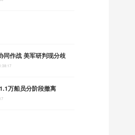
协同作战 美军研判现分歧
1:38:17
1.1万船员分阶段撤离
17