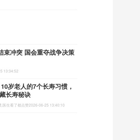
结束冲突 国会重夺战争决策
5 13:34:52
10岁老人的7个长寿习惯，
蕴藏长寿秘诀
惯,医生看了都点赞
2026-06-25 13:40:10