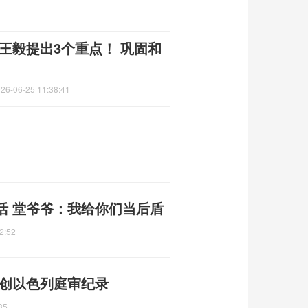
王毅提出3个重点！ 巩固和
26-06-25 11:38:41
活 堂爷爷：我给你们当后盾
2:52
 创以色列庭审纪录
35