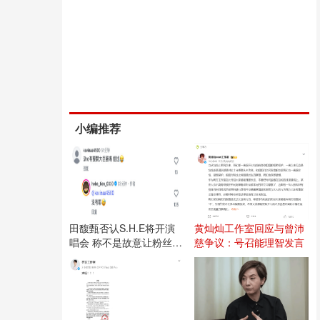
小编推荐
田馥甄否认S.H.E将开演
黄灿灿工作室回应与曾沛
唱会 称不是故意让粉丝失
慈争议：号召能理智发言
望