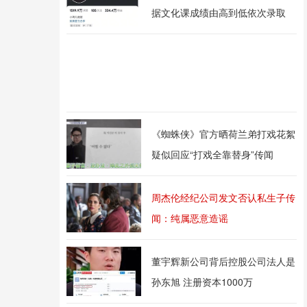
据文化课成绩由高到低依次录取
《蜘蛛侠》官方晒荷兰弟打戏花絮
疑似回应“打戏全靠替身”传闻
周杰伦经纪公司发文否认私生子传
闻：纯属恶意造谣
董宇辉新公司背后控股公司法人是
孙东旭 注册资本1000万