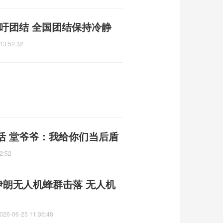
吁团结 全国团结保持冷静
13:52:32
活 堂爷爷：我给你们当后盾
2:52
伊朗无人机蜂群击落 无人机
026-06-25 11:36:48