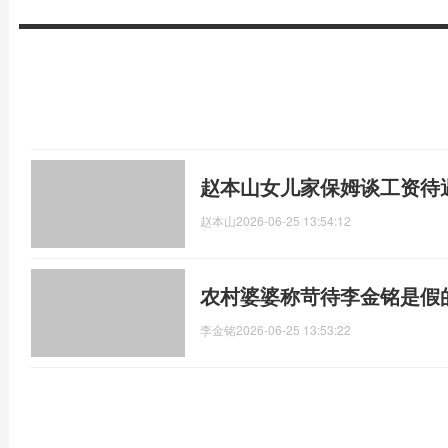
赵本山女儿家保姆谈工资待
赵本山
2026-06-25 13:54:12
农村婆婆称苛待李金铭是假
李金铭
2026-06-25 13:53:22