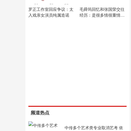
罗正工作室回应争议：太
毛舜筠回忆和张国荣交往
入戏亲女演员纯属造谣
经历：是很多情很重情的
人
频道热点
中传多个艺术类专业取消艺考 依