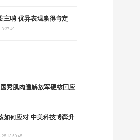
度主哨 优异表现赢得肯定
13:37:49
美国秀肌肉遭解放军硬核回应
该如何应对 中美科技博弈升
-25 13:50:45