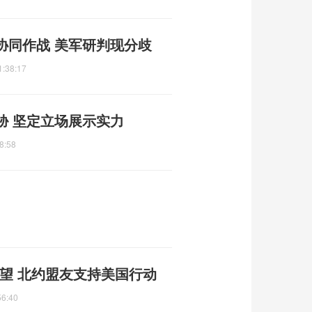
协同作战 美军研判现分歧
1:38:17
胁 坚定立场展示实力
8:58
望 北约盟友支持美国行动
56:40