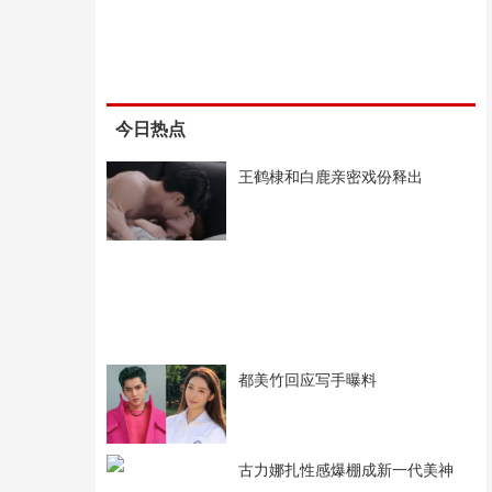
今日热点
王鹤棣和白鹿亲密戏份释出
都美竹回应写手曝料
古力娜扎性感爆棚成新一代美神