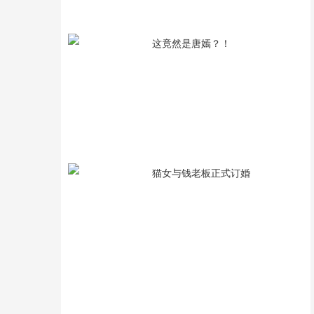
这竟然是唐嫣？！
猫女与钱老板正式订婚