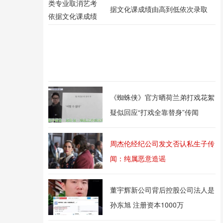
据文化课成绩由高到低依次录取
《蜘蛛侠》官方晒荷兰弟打戏花絮
疑似回应“打戏全靠替身”传闻
周杰伦经纪公司发文否认私生子传
闻：纯属恶意造谣
董宇辉新公司背后控股公司法人是
孙东旭 注册资本1000万