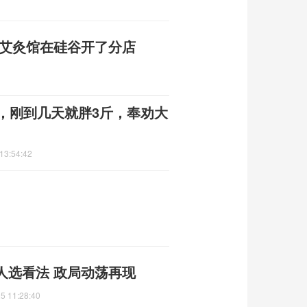
其艾灸馆在硅谷开了分店
，刚到几天就胖3斤，奉劝大
13:54:42
人选看法 政局动荡再现
5 11:28:40