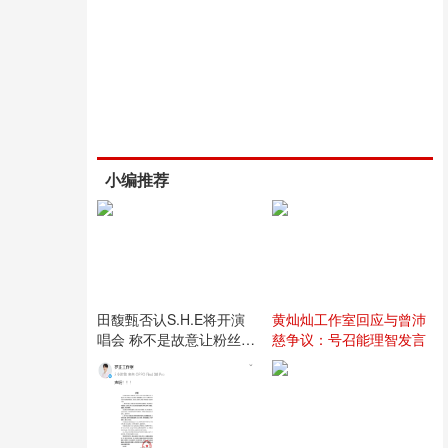
小编推荐
田馥甄否认S.H.E将开演
黄灿灿工作室回应与曾沛
唱会 称不是故意让粉丝失
慈争议：号召能理智发言
望