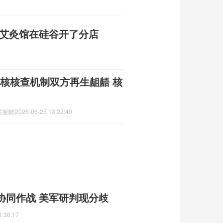
其艾灸馆在硅谷开了分店
绕核核查机制双方再生龃龉 核
生龃龉
2026-06-25 13:22:40
协同作战 美军研判现分歧
1:38:17