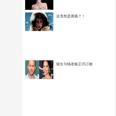
这竟然是唐嫣？！
猫女与钱老板正式订婚