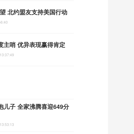
望 北约盟友支持美国行动
56:40
度主哨 优异表现赢得肯定
13:37:49
儿子 全家沸腾喜迎649分
13:53:13