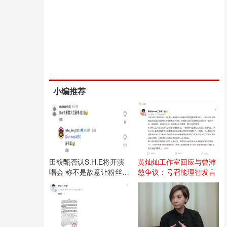
小编推荐
田馥甄否认S.H.E将开演
黄灿灿工作室回应与曾沛
唱会 称不是故意让粉丝失
慈争议：号召能理智发言
望