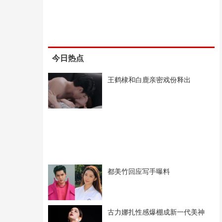
今日热点
王鹤棣和白鹿亲密戏份释出
都美竹回应写手曝料
古力娜扎性感爆棚成新一代美神