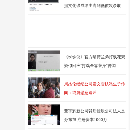
据文化课成绩由高到低依次录取
《蜘蛛侠》官方晒荷兰弟打戏花絮
疑似回应“打戏全靠替身”传闻
周杰伦经纪公司发文否认私生子传
闻：纯属恶意造谣
董宇辉新公司背后控股公司法人是
孙东旭 注册资本1000万