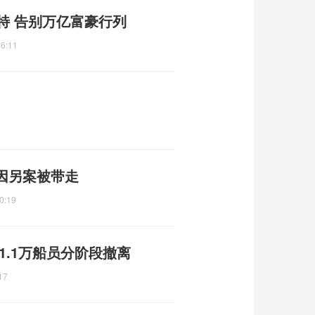
特 告别万亿富豪行列
46:11
因另案被带走
0:19
1.1万船员分阶段撤离
17