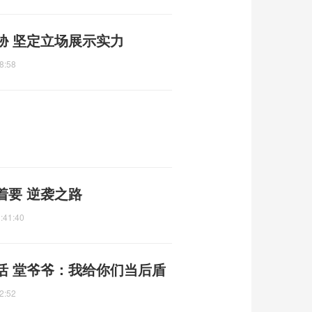
胁 坚定立场展示实力
8:58
着要 逆袭之路
:41:40
活 堂爷爷：我给你们当后盾
2:52