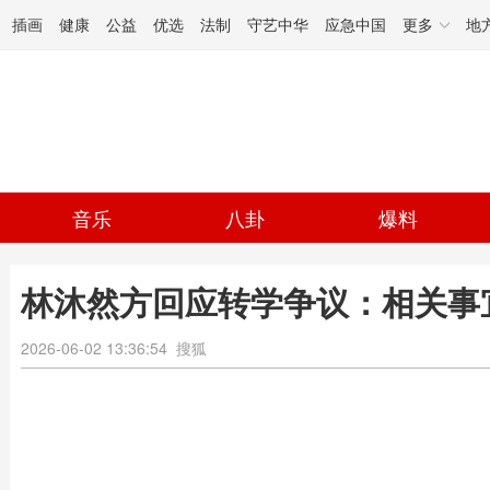
插画
健康
公益
优选
法制
守艺中华
应急中国
更多
地
音乐
八卦
爆料
林沐然方回应转学争议：相关事
2026-06-02 13:36:54
搜狐