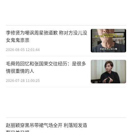
李修贤为嘲讽周星驰道歉 称对方没儿没
女鬼鬼祟祟
2026-08-05 12:01:44
毛舜筠回忆和张国荣交往经历：是很多
情很重情的人
2026-07-28 11:00:25
赵丽颖穿黑吊带裙气场全开 利落短发造