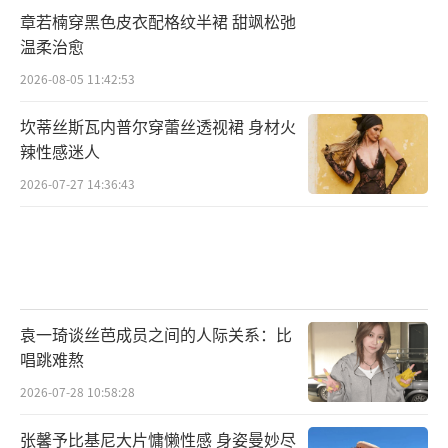
章若楠穿黑色皮衣配格纹半裙 甜飒松弛
温柔治愈
2026-08-05 11:42:53
坎蒂丝斯瓦内普尔穿蕾丝透视裙 身材火
辣性感迷人
2026-07-27 14:36:43
袁一琦谈丝芭成员之间的人际关系：比
唱跳难熬
2026-07-28 10:58:28
张馨予比基尼大片慵懒性感 身姿曼妙尽