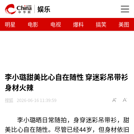
娱乐
明星
电影
电视
爆料
搞笑
美图
李小璐甜美比心自在随性 穿迷彩吊带衫
身材火辣
搜狐
2026-06-16 11:39:59
李小璐晒日常随拍，身穿迷彩吊带衫，甜
美比心自在随性。尽管已经44岁，但身材依旧