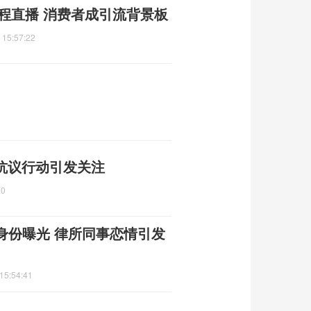
全程直播 消费者成引流背景板
 15:57:22
 抗议行动引发关注
00
身份曝光 律所同事恋情引发
15:54:41