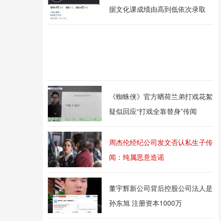
据文化课成绩由高到低依次录取
《蜘蛛侠》官方晒荷兰弟打戏花絮
疑似回应“打戏全靠替身”传闻
周杰伦经纪公司发文否认私生子传
闻：纯属恶意造谣
董宇辉新公司背后控股公司法人是
孙东旭 注册资本1000万