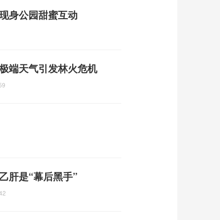
人现身公园甜蜜互动
 极端天气引发林火危机
59
乙肝是“幕后黑手”
42