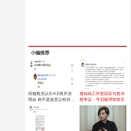
小编推荐
田馥甄否认S.H.E将开演
黄灿灿工作室回应与曾沛
唱会 称不是故意让粉丝失
慈争议：号召能理智发言
望