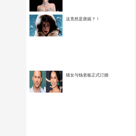
这竟然是唐嫣？！
猫女与钱老板正式订婚