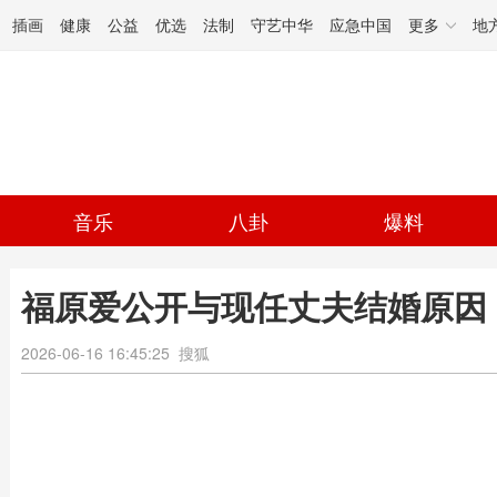
插画
健康
公益
优选
法制
守艺中华
应急中国
更多
地
音乐
八卦
爆料
福原爱公开与现任丈夫结婚原因
2026-06-16 16:45:25
搜狐