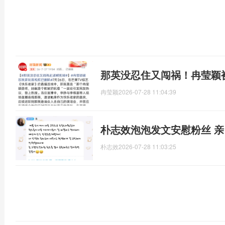
那英没忍住又闯祸！冉莹颖
冉莹颖
2026-07-28 11:04:39
朴志效泡泡发文安慰粉丝 
朴志效
2026-07-28 11:03:25