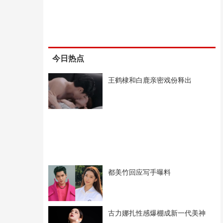
今日热点
王鹤棣和白鹿亲密戏份释出
都美竹回应写手曝料
古力娜扎性感爆棚成新一代美神