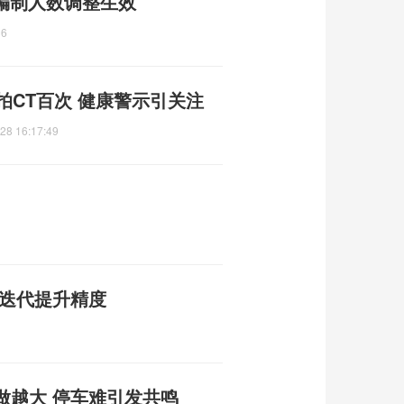
 编制人数调整生效
36
拍CT百次 健康警示引关注
28 16:17:49
战迭代提升精度
做越大 停车难引发共鸣