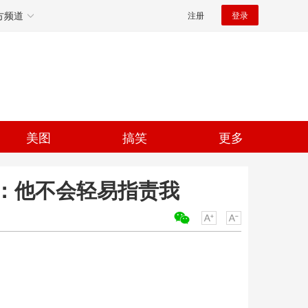
方频道
注册
登录
美图
搞笑
更多
：他不会轻易指责我
关键词：