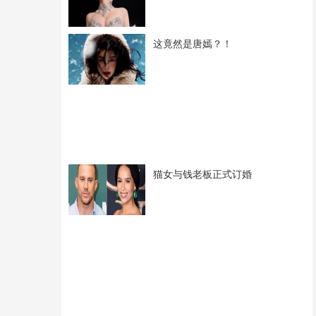
这竟然是唐嫣？！
猫女与钱老板正式订婚