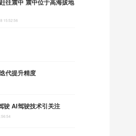
赶往震中 震中位于高海拔地
8 15:52:56
战迭代提升精度
驶 AI驾驶技术引关注
:56:54