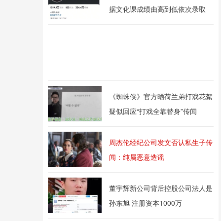
据文化课成绩由高到低依次录取
《蜘蛛侠》官方晒荷兰弟打戏花絮
疑似回应“打戏全靠替身”传闻
周杰伦经纪公司发文否认私生子传
闻：纯属恶意造谣
董宇辉新公司背后控股公司法人是
孙东旭 注册资本1000万