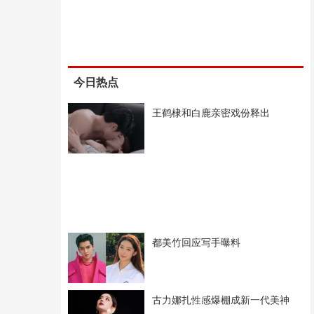
今日热点
王鹤棣和白鹿亲密戏份释出
都美竹回应写手曝料
古力娜扎性感爆棚成新一代美神