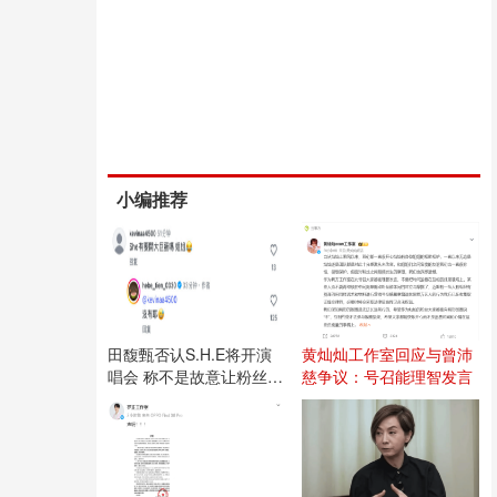
小编推荐
田馥甄否认S.H.E将开演
黄灿灿工作室回应与曾沛
唱会 称不是故意让粉丝失
慈争议：号召能理智发言
望