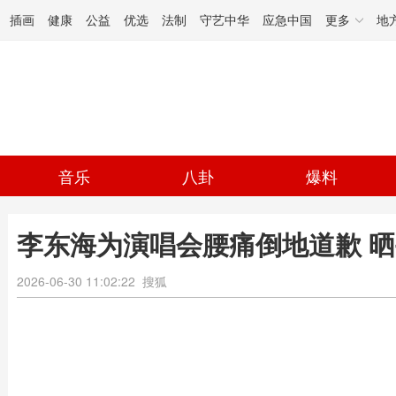
插画
健康
公益
优选
法制
守艺中华
应急中国
更多
地
音乐
八卦
爆料
李东海为演唱会腰痛倒地道歉 
2026-06-30 11:02:22
搜狐