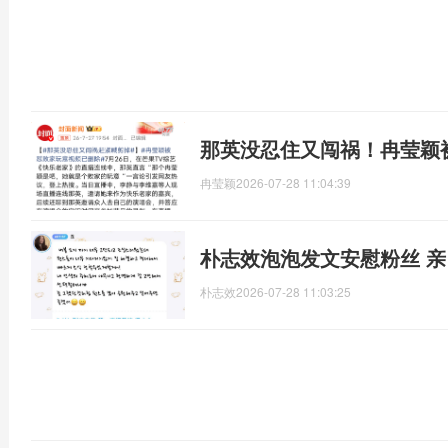
那英没忍住又闯祸！冉莹颖
冉莹颖
2026-07-28 11:04:39
朴志效泡泡发文安慰粉丝 
朴志效
2026-07-28 11:03:25