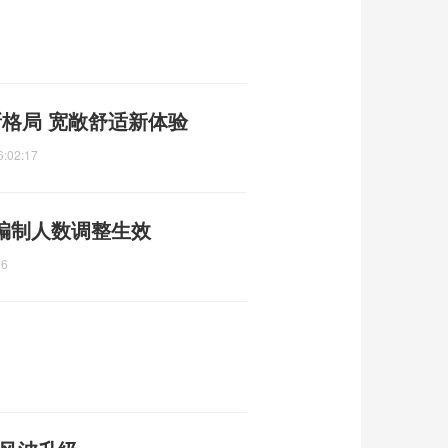
新格局 宽敞舒适新体验
6:02:17
 编制人数调整生效
36