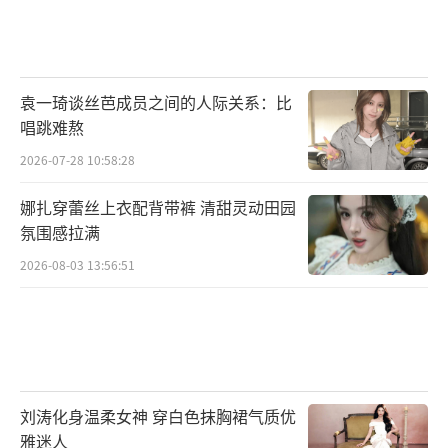
袁一琦谈丝芭成员之间的人际关系：比
唱跳难熬
2026-07-28 10:58:28
娜扎穿蕾丝上衣配背带裤 清甜灵动田园
氛围感拉满
2026-08-03 13:56:51
刘涛化身温柔女神 穿白色抹胸裙气质优
雅迷人