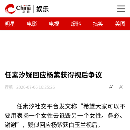
娱乐
明星
电影
电视
爆料
搞笑
美图
任素汐疑回应杨紫获得视后争议
搜狐
2026-07-06 16:25:26
任素汐社交平台发文称“希望大家可以不
要用表扬一个女性去诋毁另一个女性。务必。
谢谢”，疑似回应杨紫获白玉兰视后。