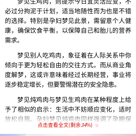
梦见生鸡肉，则提示今日宜灵活应变，不
必过分拘泥于计划，适当地随性而为也是不错
的选择。特别是孕妇梦见此景，需留意个人健
康，确保饮食平衡，以保障自己和胎儿的营养
需求。
梦见别人吃鸡肉，象征着在人际关系中你
倾向于更为轻松自由的交往方式。而从商业角
度解梦，这或许意味着经过长期经营，事业将
逐步稳定增长，但要警惕潜在的安全隐患。
梦见炖鸡肉与梦见生鸡肉在某种程度上给
予了相似的启示：生活中不妨顺应变化，适时
放松自我。孕妇梦见炖鸡肉同样强调了孕期保
点击查看全文(剩余
34
%)
健的重要性，强调营养均衡的必要性。