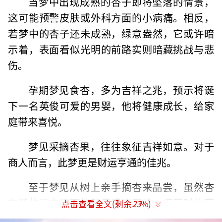
当梦中出现成熟的杏子即将坠落的情景，
这可能预警皮肤或外科方面的小病痛。相反，
若梦中的杏子还未成熟，绿意盎然，它或许暗
示着，表面看似光明的前路实则暗藏挑战与悲
伤。
孕期梦见食杏，多为吉祥之兆，预示将诞
下一名英俊可爱的男婴，他将健康成长，给家
庭带来喜悦。
梦见采摘杏果，往往象征吉祥如意。对于
商人而言，此梦更是财运亨通的佳兆。
至于梦见从树上亲手摘杏来品尝，虽然杏
在梦的语言里可能预示遭遇困难，但同时也寓
点击查看全文(剩余
23
%)
言着病痛或不愉快的环境终将过去。