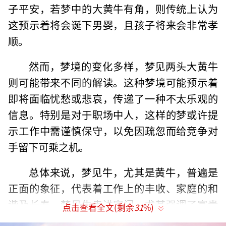
子平安，若梦中的大黄牛有角，则传统上认为
这预示着将会诞下男婴，且孩子将来会非常孝
顺。
然而，梦境的变化多样，梦见两头大黄牛
则可能带来不同的解读。这种梦境可能预示着
即将面临忧愁或悲哀，传递了一种不太乐观的
信息。特别是对于职场中人，这样的梦或许提
示工作中需谨慎保守，以免因疏忽而给竞争对
手留下可乘之机。
总体来说，梦见牛，尤其是黄牛，普遍是
正面的象征，代表着工作上的丰收、家庭的和
谐及长寿。梦见牛走进家门，尤其强调了富贵
点击查看全文(剩余
31
%)
与家庭幸福。而梦见斗牛，则象征着强大的力