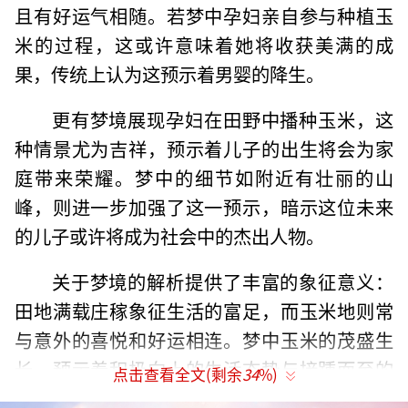
且有好运气相随。若梦中孕妇亲自参与种植玉
米的过程，这或许意味着她将收获美满的成
果，传统上认为这预示着男婴的降生。
更有梦境展现孕妇在田野中播种玉米，这
种情景尤为吉祥，预示着儿子的出生将会为家
庭带来荣耀。梦中的细节如附近有壮丽的山
峰，则进一步加强了这一预示，暗示这位未来
的儿子或许将成为社会中的杰出人物。
关于梦境的解析提供了丰富的象征意义：
田地满载庄稼象征生活的富足，而玉米地则常
与意外的喜悦和好运相连。梦中玉米的茂盛生
长，预示着积极向上的生活态势与接踵而至的
点击查看全文(剩余
34
%)
好运。剥开成熟的玉米穗，则预示着多方面的