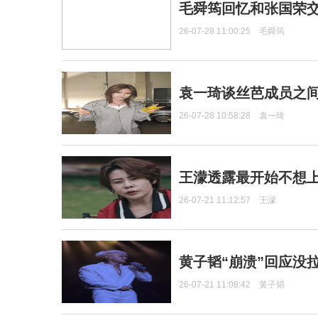
毛舜筠回忆和张国荣
26-07-28 11:00:25
毛舜筠
袁一琦谈丝芭成员之
26-07-28 10:58:28
袁一琦
王濛透露最开始不想上
26-07-21 11:12:57
王濛
黄子韬“崩溃”回应没
26-07-21 11:08:42
黄子韬