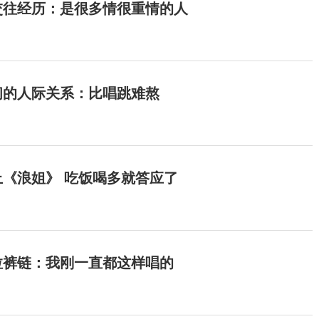
交往经历：是很多情很重情的人
间的人际关系：比唱跳难熬
《浪姐》 吃饭喝多就答应了
拉裤链：我刚一直都这样唱的