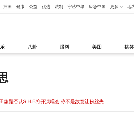
插画
健康
公益
优选
法制
守艺中华
应急中国
更多
地
乐
八卦
爆料
美图
搞笑
思
田馥甄否认S.H.E将开演唱会 称不是故意让粉丝失
望
田馥甄否认S.H.E将开演唱会 称不是故意让粉丝失
11:08
望
11:08