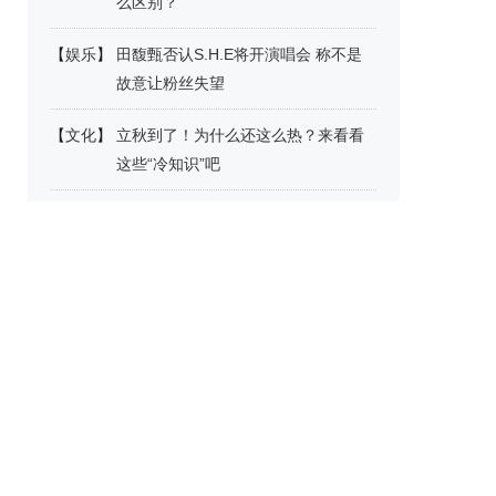
么区别？
【
娱乐
】
田馥甄否认S.H.E将开演唱会 称不是
故意让粉丝失望
【
文化
】
立秋到了！为什么还这么热？来看看
这些“冷知识”吧