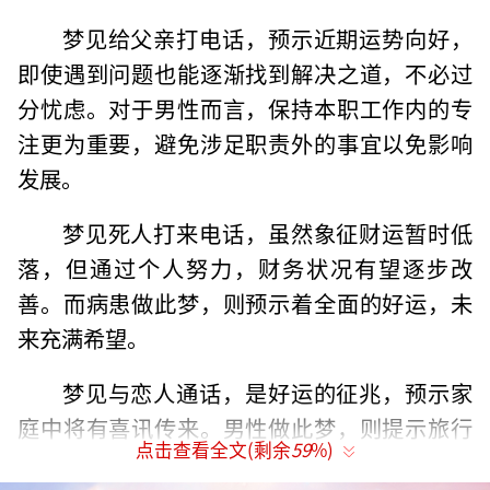
梦见给父亲打电话，预示近期运势向好，
即使遇到问题也能逐渐找到解决之道，不必过
分忧虑。对于男性而言，保持本职工作内的专
注更为重要，避免涉足职责外的事宜以免影响
发展。
梦见死人打来电话，虽然象征财运暂时低
落，但通过个人努力，财务状况有望逐步改
善。而病患做此梦，则预示着全面的好运，未
来充满希望。
梦见与恋人通话，是好运的征兆，预示家
庭中将有喜讯传来。男性做此梦，则提示旅行
点击查看全文(剩余
59
%)
计划需注意饮食安全，确保旅途健康。