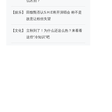
么区别？
【
娱乐
】
田馥甄否认S.H.E将开演唱会 称不是
故意让粉丝失望
【
文化
】
立秋到了！为什么还这么热？来看看
这些“冷知识”吧