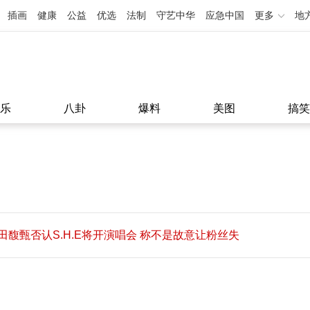
插画
健康
公益
优选
法制
守艺中华
应急中国
更多
地
乐
八卦
爆料
美图
搞笑
田馥甄否认S.H.E将开演唱会 称不是故意让粉丝失
望
田馥甄否认S.H.E将开演唱会 称不是故意让粉丝失
11:08
望
11:08