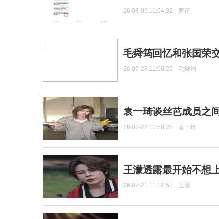
26-08-05 11:54:32
罗正
毛舜筠回忆和张国荣
26-07-28 11:00:25
毛舜筠
袁一琦谈丝芭成员之
26-07-28 10:58:28
袁一琦
王濛透露最开始不想上
26-07-21 11:12:57
王濛