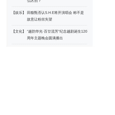
么区别？
【
娱乐
】
田馥甄否认S.H.E将开演唱会 称不是
故意让粉丝失望
【
文化
】
“越韵华光·百廿流芳”纪念越剧诞生120
周年主题晚会圆满播出