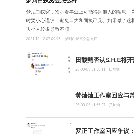
梦到白蚁窝会怎么样
梦见白蚁窝，预示着事业上可能得到他人的帮助，
时要小心谨慎，避免自大和固执己见。如果做了这
边小人较多导致不顺
2024-12-12 07:00:06
梦到白蚁窝会怎么样
田馥甄否认S.H.E将
26-08-05 11:58:11
田馥甄
黄灿灿工作室回应与
26-08-05 11:56:27
黄灿灿
罗正工作室回应争议