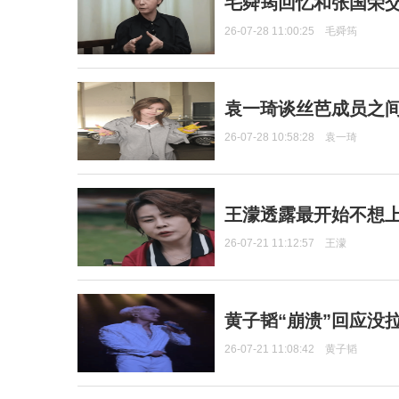
毛舜筠回忆和张国荣
26-07-28 11:00:25
毛舜筠
袁一琦谈丝芭成员之
26-07-28 10:58:28
袁一琦
王濛透露最开始不想上
26-07-21 11:12:57
王濛
黄子韬“崩溃”回应没
26-07-21 11:08:42
黄子韬