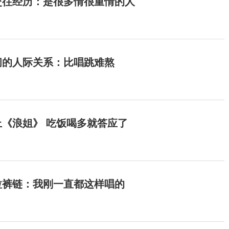
交往经历：是很多情很重情的人
间的人际关系：比唱跳难熬
《浪姐》 吃饭喝多就答应了
拉裤链：我刚一直都这样唱的