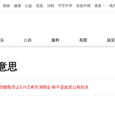
插画
健康
公益
优选
法制
守艺中华
应急中国
更多
地
乐
八卦
爆料
美图
搞笑
意思
田馥甄否认S.H.E将开演唱会 称不是故意让粉丝失
望
田馥甄否认S.H.E将开演唱会 称不是故意让粉丝失
11:08
望
11:08