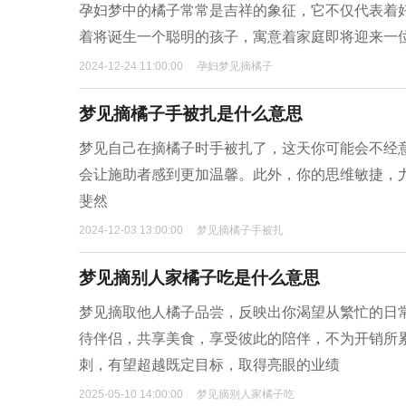
孕妇梦中的橘子常常是吉祥的象征，它不仅代表着
着将诞生一个聪明的孩子，寓意着家庭即将迎来一
2024-12-24 11:00:00
孕妇梦见摘橘子
梦见摘橘子手被扎是什么意思
梦见自己在摘橘子时手被扎了，这天你可能会不经
会让施助者感到更加温馨。此外，你的思维敏捷，
斐然
2024-12-03 13:00:00
梦见摘橘子手被扎
梦见摘别人家橘子吃是什么意思
梦见摘取他人橘子品尝，反映出你渴望从繁忙的日
待伴侣，共享美食，享受彼此的陪伴，不为开销所
刺，有望超越既定目标，取得亮眼的业绩
2025-05-10 14:00:00
梦见摘别人家橘子吃