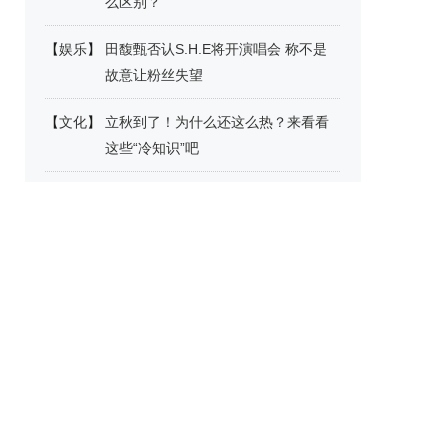
么区别？
【
娱乐
】
田馥甄否认S.H.E将开演唱会 称不是
故意让粉丝失望
【
文化
】
立秋到了！为什么还这么热？来看看
这些“冷知识”吧