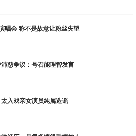
开演唱会 称不是故意让粉丝失望
曾沛慈争议：号召能理智发言
：太入戏亲女演员纯属造谣