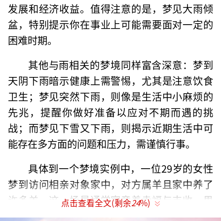
发展和经济收益。值得注意的是，梦见大雨倾
盆，特别提示你在事业上可能需要面对一定的
困难时期。
其他与雨相关的梦境同样富含深意：梦到
天阴下雨暗示健康上需警惕，尤其是注意饮食
卫生；梦见突然下雨，则像是生活中小麻烦的
先兆，提醒你做好准备以应对不期而遇的挑
战；而梦见下雪又下雨，则揭示近期生活中可
能存在多方面的问题和压力，需谨慎行事。
具体到一个梦境实例中，一位29岁的女性
梦到访问相亲对象家中，对方属羊且家中养了
许多羊，这一场景通常寓意着幸福与丰收。男
点击查看全文(剩余
24
%)
方在梦中给予她糖果，随后天气突变下雨，她