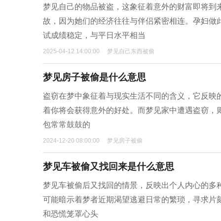
梦见自己的物品被盗，这象征着意外的财富即将到
故，因为她们的经济往往与伴侣紧密相连。孕妇做
试成绩稳定，与平日水平相当
2025-04-12 14:00:00
梦见自己东西被偷
梦见房子被偷是什么意思
盗窃在梦中象征着与现实生活不同的含义，它反映
着你将会获得意外的好处。而梦见家中遭遇盗窃，
包常常鼓鼓的
2024-12-20 08:00:00
梦见房子被偷
梦见车被偷又找回来是什么意思
梦见车被偷后又找回的情景，反映出个人内心的多
可能暗示着梦者近期渴望逃避日常的繁琐，寻求片
和恐慌笼罩心头