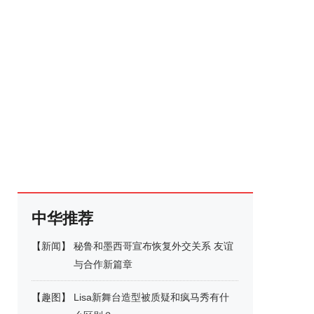
中华推荐
【
新闻
】
秘鲁和墨西哥宣布恢复外交关系 友谊
与合作新篇章
【
趣图
】
Lisa新舞台造型被质疑和疯马秀有什