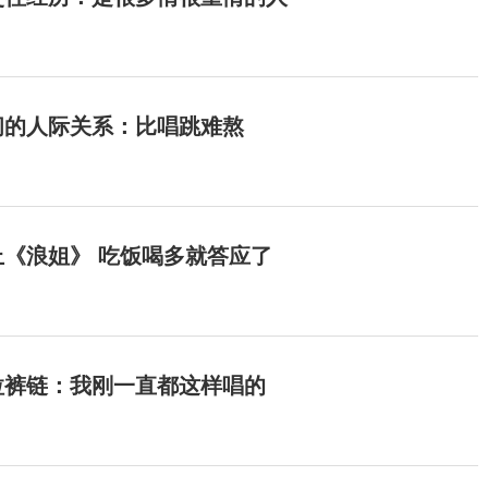
间的人际关系：比唱跳难熬
《浪姐》 吃饭喝多就答应了
拉裤链：我刚一直都这样唱的