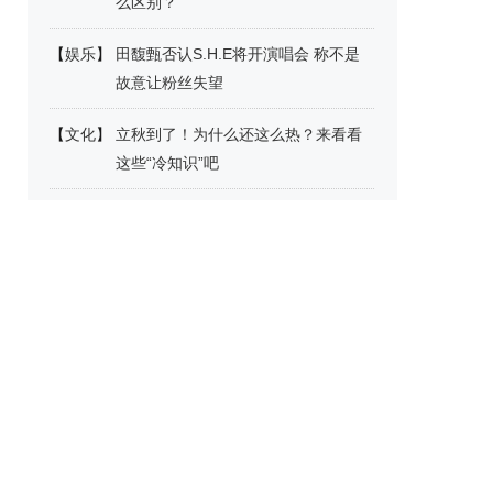
么区别？
【
娱乐
】
田馥甄否认S.H.E将开演唱会 称不是
故意让粉丝失望
【
文化
】
立秋到了！为什么还这么热？来看看
这些“冷知识”吧