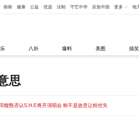
插画
健康
公益
优选
法制
守艺中华
应急中国
更多
地
乐
八卦
爆料
美图
搞笑
意思
田馥甄否认S.H.E将开演唱会 称不是故意让粉丝失
望
田馥甄否认S.H.E将开演唱会 称不是故意让粉丝失
11:08
望
11:08