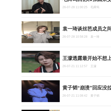
26-07-28 11:00:25
毛舜筠
袁一琦谈丝芭成员之
26-07-28 10:58:28
袁一琦
王濛透露最开始不想上
26-07-21 11:12:57
王濛
黄子韬“崩溃”回应没
26-07-21 11:08:42
黄子韬