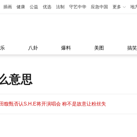
插画
健康
公益
优选
法制
守艺中华
应急中国
更多
地
乐
八卦
爆料
美图
搞笑
么意思
田馥甄否认S.H.E将开演唱会 称不是故意让粉丝失
望
田馥甄否认S.H.E将开演唱会 称不是故意让粉丝失
11:08
望
11:08