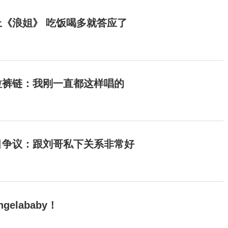
《浪姐》 吃饭喝多就答应了
拉裤链：我刚一直都这样唱的
目争议：跟刘哥私下关系非常好
elababy！