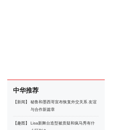
中华推荐
【
新闻
】
秘鲁和墨西哥宣布恢复外交关系 友谊
与合作新篇章
【
趣图
】
Lisa新舞台造型被质疑和疯马秀有什