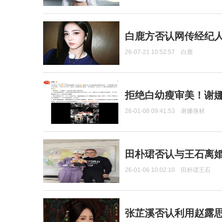
白鹿方否认网传经纪人
26-07-21 10:52:57
白鹿
拒绝白幼瘦审美！谢娜
26-01-08 09:41:53
谢娜身材
田朴珺否认与王石离婚
26-01-06 10:02:10
田朴珺王石
张芷溪否认利用赵露