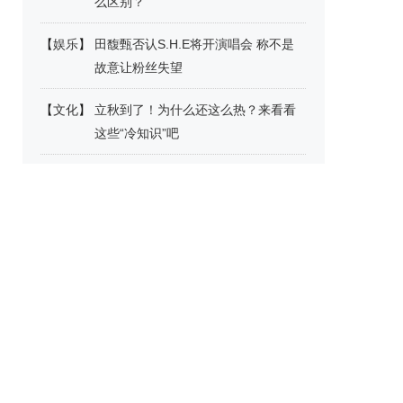
么区别？
【
娱乐
】
田馥甄否认S.H.E将开演唱会 称不是
故意让粉丝失望
【
文化
】
立秋到了！为什么还这么热？来看看
这些“冷知识”吧