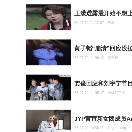
王濛透露最开始不想上
26-07-21 11:12:57
王濛
黄子韬“崩溃”回应没
26-07-21 11:08:42
黄子韬
龚俊回应和刘宇宁节
26-07-21 11:05:47
龚俊刘宇宁
JYP官宣新女团成员Ang
26-07-21 10:58:11
Angelababy